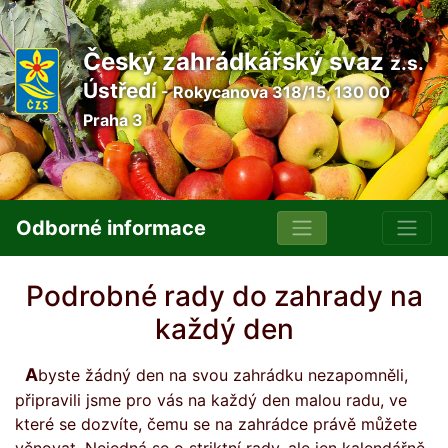
Český zahrádkářský svaz
z.s.
Ústředí
- Rokycanova 318/15, 130 00
Praha 3
Odborné informace
Podrobné rady do zahrady na
každý den
Abyste žádný den na svou zahrádku nezapomněli,
připravili jsme pro vás na každý den malou radu, ve
které se dozvíte, čemu se na zahrádce právě můžete