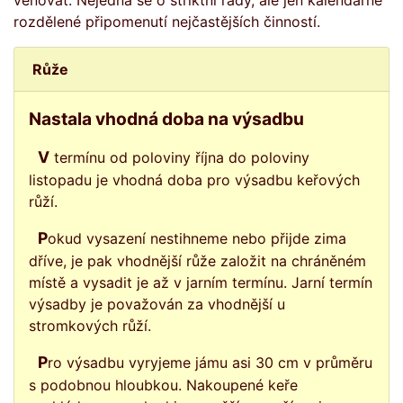
věnovat. Nejedná se o striktní rady, ale jen kalendářně
rozdělené připomenutí nejčastějších činností.
Růže
Nastala vhodná doba na výsadbu
V termínu od poloviny října do poloviny
listopadu je vhodná doba pro výsadbu keřových
růží.
Pokud vysazení nestihneme nebo přijde zima
dříve, je pak vhodnější růže založit na chráněném
místě a vysadit je až v jarním termínu. Jarní termín
výsadby je považován za vhodnější u
stromkových růží.
Pro výsadbu vyryjeme jámu asi 30 cm v průměru
s podobnou hloubkou. Nakoupené keře