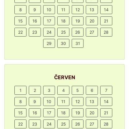
8
9
10
11
12
13
14
15
16
17
18
19
20
21
22
23
24
25
26
27
28
29
30
31
ČERVEN
1
2
3
4
5
6
7
8
9
10
11
12
13
14
15
16
17
18
19
20
21
22
23
24
25
26
27
28