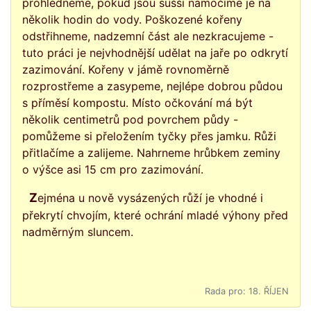
prohlédneme, pokud jsou sušší namočíme je na
několik hodin do vody. Poškozené kořeny
odstřihneme, nadzemní část ale nezkracujeme -
tuto práci je nejvhodnější udělat na jaře po odkrytí
zazimování. Kořeny v jámě rovnoměrně
rozprostřeme a zasypeme, nejlépe dobrou půdou
s příměsí kompostu. Místo očkování má být
několik centimetrů pod povrchem půdy -
pomůžeme si přeložením tyčky přes jamku. Růži
přitlačíme a zalijeme. Nahrneme hrůbkem zeminy
o výšce asi 15 cm pro zazimování.
Zejména u nově vysázených růží je vhodné i
překrytí chvojím, které ochrání mladé výhony před
nadměrným sluncem.
Rada pro: 18. ŘÍJEN