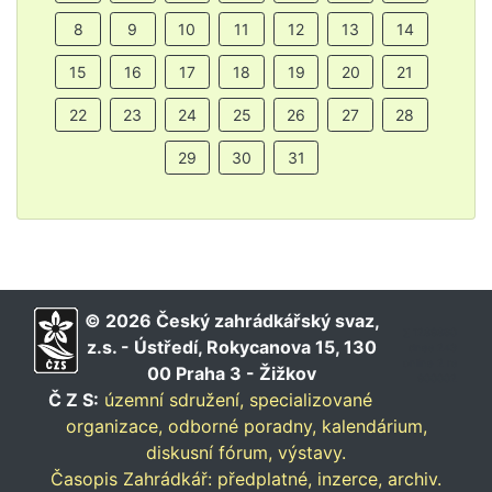
8
9
10
11
12
13
14
15
16
17
18
19
20
21
22
23
24
25
26
27
28
29
30
31
© 2026 Český zahrádkářský svaz,
∑ 1289860
z.s. - Ústředí, Rokycanova 15, 130
dnes 243
online 2 rs
00 Praha 3 - Žižkov
900002
Č Z S:
územní sdružení,
specializované
organizace,
odborné poradny,
kalendárium,
diskusní fórum,
výstavy.
Časopis Zahrádkář:
předplatné,
inzerce,
archiv.