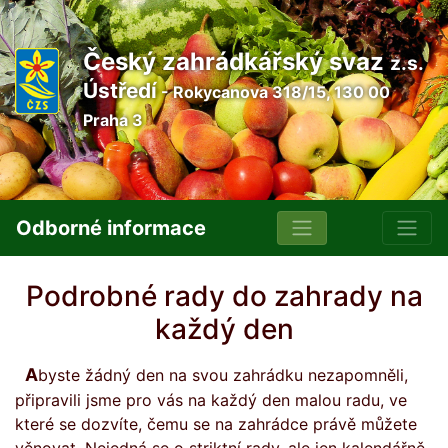
Český zahrádkářský svaz
z.s.
Ústředí
- Rokycanova 318/15, 130 00
Praha 3
Odborné informace
Podrobné rady do zahrady na
každý den
Abyste žádný den na svou zahrádku nezapomněli,
připravili jsme pro vás na každý den malou radu, ve
které se dozvíte, čemu se na zahrádce právě můžete