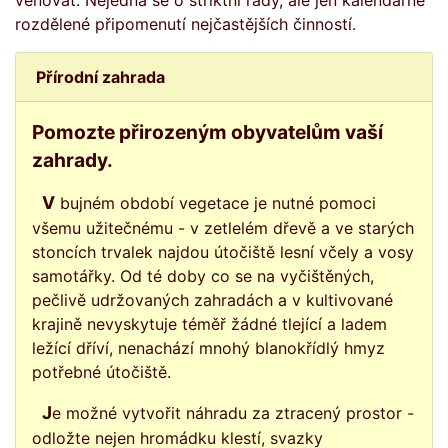
věnovat. Nejedná se o striktní rady, ale jen kalendářně
rozdělené připomenutí nejčastějších činností.
Přírodní zahrada
Pomozte přirozeným obyvatelům vaší
zahrady.
V bujném období vegetace je nutné pomoci
všemu užitečnému - v zetlelém dřevě a ve starých
stoncích trvalek najdou útočiště lesní včely a vosy
samotářky. Od té doby co se na vyčištěných,
pečlivě udržovaných zahradách a v kultivované
krajině nevyskytuje téměř žádné tlející a ladem
ležící dříví, nenachází mnohý blanokřídlý hmyz
potřebné útočiště.
Je možné vytvořit náhradu za ztracený prostor -
odložte nejen hromádku klestí, svazky