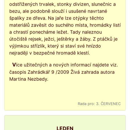
odstřižených trvalek, stonky divizen, slunečnic a
bezu, ale podobně slouží i usušené navrtané
špalíky ze dřeva. Na jaře lze otýpky těchto
materiálů zavěsit do suchého místa, hromádky listí
a chrastí ponecháme ležet. Tady naleznou
útočiště rejsek, ježci, ještěrky a žáby. Z ptáčků je
výjimkou střízlík, který si staví své hnízdo
nejraději v bezpečné hromadě klestí.
Více užitečných a nových informací najdete viz.
časopis Zahrádkář 9 /2009 Živá zahrada autora
Martina Nezbedy.
Rada pro: 3. ČERVENEC
LEDEN