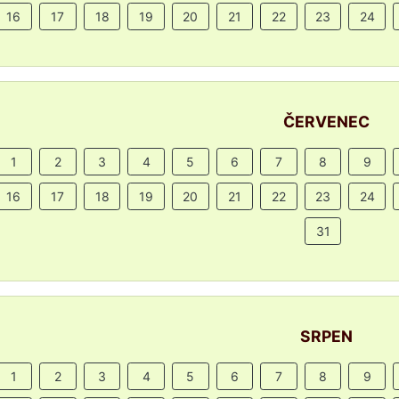
16
17
18
19
20
21
22
23
24
ČERVENEC
1
2
3
4
5
6
7
8
9
16
17
18
19
20
21
22
23
24
31
SRPEN
1
2
3
4
5
6
7
8
9