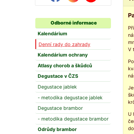
Pa
Odborné informace
Př
Kalendárium
ná
mr
Denní rady do zahrady
V 
Kalendárium ochrany
Po
Atlasy chorob a škůdců
kv
ná
Degustace v ČZS
Degustace jablek
Je
šk
- metodika degustace jablek
kr
Degustace brambor
U 
- metodika degustace brambor
če
do
Odrůdy brambor