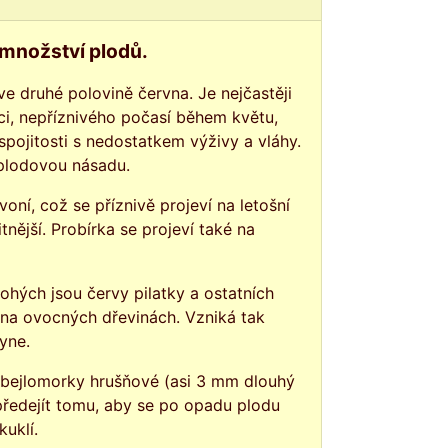
 množství plodů.
 druhé polovině června. Je nejčastěji
i, nepříznivého počasí během květu,
pojitosti s nedostatkem výživy a vláhy.
 plodovou násadu.
ní, což se příznivě projeví na letošní
itnější. Probírka se projeví také na
ohých jsou červy pilatky a ostatních
na ovocných dřevinách. Vzniká tak
yne.
y bejlomorky hrušňové (asi 3 mm dlouhý
 předejít tomu, aby se po opadu plodu
uklí.