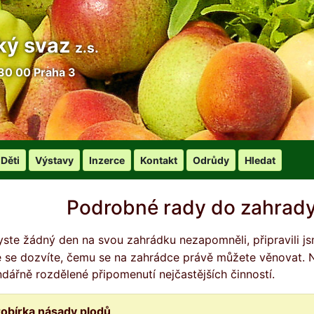
ký svaz
z.s.
30 00 Praha 3
Děti
Výstavy
Inzerce
Kontakt
Odrůdy
Hledat
Podrobné rady do zahrady
é se dozvíte, čemu se na zahrádce právě můžete věnovat. Nej
ndářně rozdělené připomenutí nejčastějších činností.
robírka násady plodů