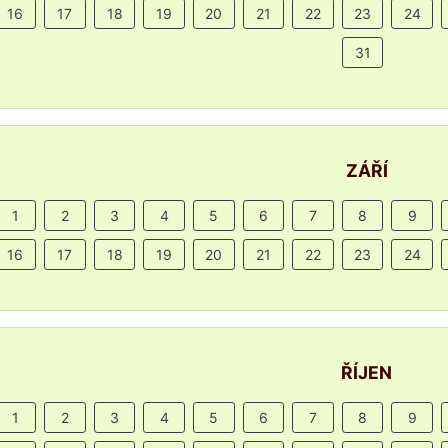
16
17
18
19
20
21
22
23
24
31
ZÁŘÍ
1
2
3
4
5
6
7
8
9
16
17
18
19
20
21
22
23
24
ŘÍJEN
1
2
3
4
5
6
7
8
9