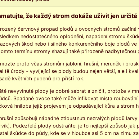
matujte, že každý strom dokáže uživit jen určité
irozený červnový propad plodů u ovocných stromů začíná ve
sledkem nedostatečného oplodnění, napadení stromu škůdc
azových škod nebo i silného konkurenčního boje plodů ve s
tomto termínu stromy shazují také přirozeně nadbytečnou
mozte proto včas stromům jabloní, hrušní, meruněk i broskvo
alitě úrody - vyvíjející se plody budou nejen větší, ale i kval
sadě květních pupenů pro příští rok.
ště nevyvinuté plody je dobré sebrat a zničit, protože v mn
ůdců. Spadané ovoce také může infikovat místa roubování 
čková hniloba jejíž projevem je odpadávající kůra a strom h
hrušní způsobují nápadné ztloustnutí nezralých plodů larv
rvík). Podezřelé plody odstraňte, je to nejlepší způsob jak
stal škůdce do půdy, kde se v hloubce asi 5 cm na zimu zak