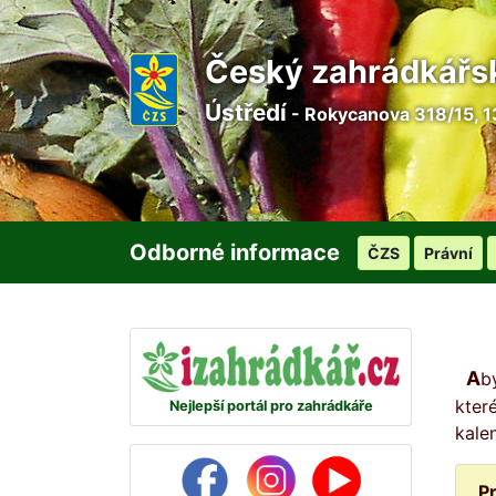
Český zahrádkářs
Ústředí
- Rokycanova 318/15, 1
Odborné informace
ČZS
Právní
Abyste žádný den na svou zahrádku nezapomněli, připravili jsme pro vás na každý den malou radu, ve
kter
Nejlepší portál pro zahrádkáře
kale
P