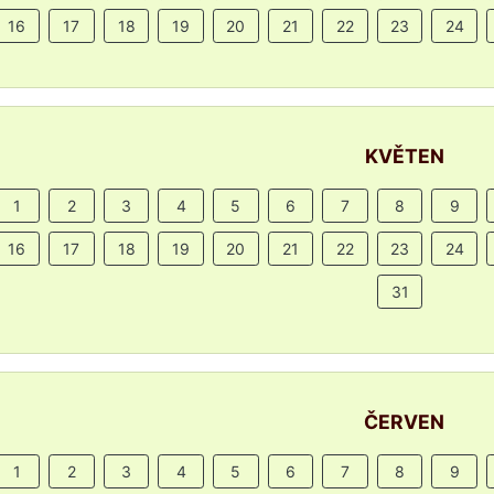
16
17
18
19
20
21
22
23
24
KVĚTEN
1
2
3
4
5
6
7
8
9
16
17
18
19
20
21
22
23
24
31
ČERVEN
1
2
3
4
5
6
7
8
9