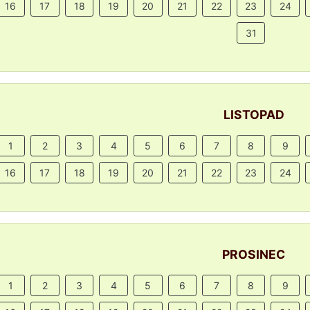
16
17
18
19
20
21
22
23
24
31
LISTOPAD
1
2
3
4
5
6
7
8
9
16
17
18
19
20
21
22
23
24
PROSINEC
1
2
3
4
5
6
7
8
9