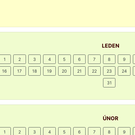
LEDEN
1
2
3
4
5
6
7
8
9
16
17
18
19
20
21
22
23
24
31
ÚNOR
1
2
3
4
5
6
7
8
9