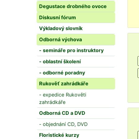
Degustace drobného ovoce
Diskusní fórum
Výkladový slovník
Odborná výchova
- semináře pro instruktory
- oblastní školení
- odborné poradny
Rukověť zahrádkáře
- expedice Rukověti
zahrádkáře
Odborná CD a DVD
- objednání CD, DVD
Floristické kurzy