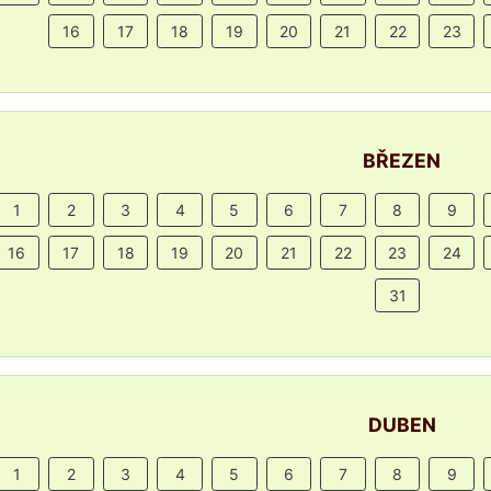
16
17
18
19
20
21
22
23
BŘEZEN
1
2
3
4
5
6
7
8
9
16
17
18
19
20
21
22
23
24
31
DUBEN
1
2
3
4
5
6
7
8
9