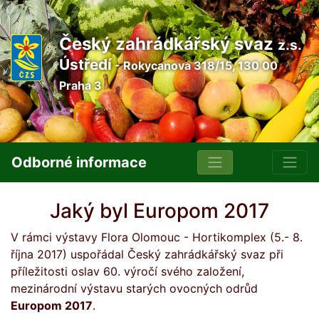
Český zahrádkářský svaz
z.s.
Ústředí
- Rokycanova 318/15, 130 00
Praha 3
Odborné informace
Jaký byl Europom 2017
V rámci výstavy Flora Olomouc - Hortikomplex (5.- 8.
října 2017) uspořádal Český zahrádkářský svaz při
příležitosti oslav 60. výročí svého založení,
mezinárodní výstavu starých ovocných odrůd
Europom 2017
.