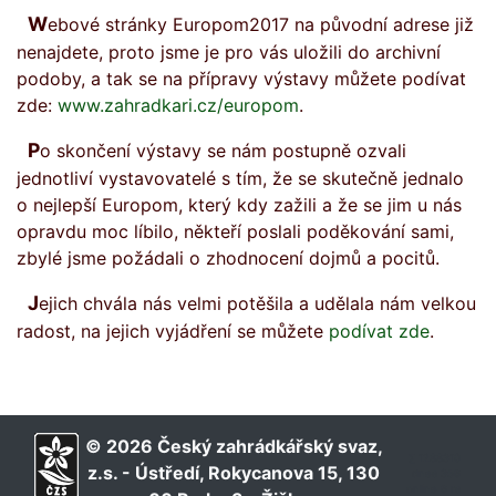
Webové stránky Europom2017 na původní adrese již
nenajdete, proto jsme je pro vás uložili do archivní
podoby, a tak se na přípravy výstavy můžete podívat
zde:
www.zahradkari.cz/europom
.
Po skončení výstavy se nám postupně ozvali
jednotliví vystavovatelé s tím, že se skutečně jednalo
o nejlepší Europom, který kdy zažili a že se jim u nás
opravdu moc líbilo, někteří poslali poděkování sami,
zbylé jsme požádali o zhodnocení dojmů a pocitů.
Jejich chvála nás velmi potěšila a udělala nám velkou
radost, na jejich vyjádření se můžete
podívat zde
.
© 2026 Český zahrádkářský svaz,
∑ 1288310
z.s. - Ústředí, Rokycanova 15, 130
dnes 356
online 6 rs