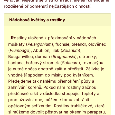
věnovat. Nejedná se o striktní rady, ale jen kalendářně
rozdělené připomenutí nejčastějších činností.
Nádobové květiny a rostliny
Rostliny uložené k přezimování v nádobách -
muškáty (
Pelargonium
), fuchsie, oleandr, olověnec
(
Plumbago
), Abutilon, lilek (
Solanum
),
Bouganvillea, durman (
Brugmansia
), citroníky,
Lantana, hořcový stromek (
Solanum
), rozmarýnu
je nutné občas opatrně zalít a přečistit. Zálivka je
vhodnější spodem do misky pod květníkem.
Předejdeme tak náhlému přemokření půdy a
zahnívání kořenů. Pokud nám rostliny začnou
předčasně rašit v důsledku stoupající teploty a
prodlužování dne, můžeme tomu zabránit
opětovným seříznutím. Rostliny truhlíčkové, které
si můžeme dovolit pěstovat na okenním parapetu,