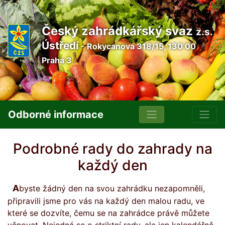
Český zahrádkářský svaz
z.s.
Ústředí
- Rokycanova 318/15, 130 00
Praha 3
Odborné informace
Podrobné rady do zahrady na
každý den
Abyste žádný den na svou zahrádku nezapomněli,
připravili jsme pro vás na každý den malou radu, ve
které se dozvíte, čemu se na zahrádce právě můžete