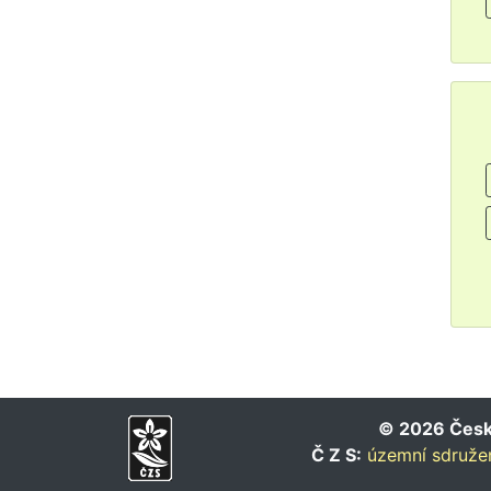
© 2026 Český
Č Z S:
územní sdružen