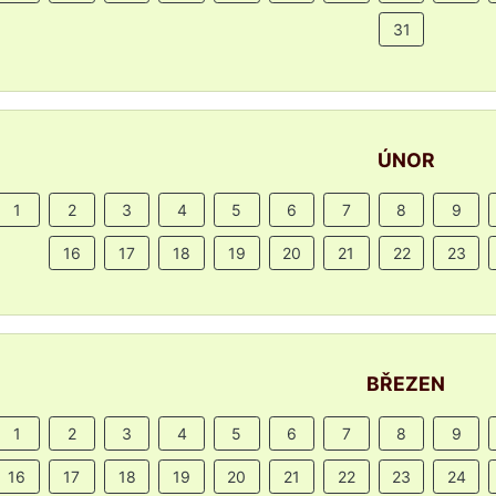
31
ÚNOR
1
2
3
4
5
6
7
8
9
16
17
18
19
20
21
22
23
BŘEZEN
1
2
3
4
5
6
7
8
9
16
17
18
19
20
21
22
23
24