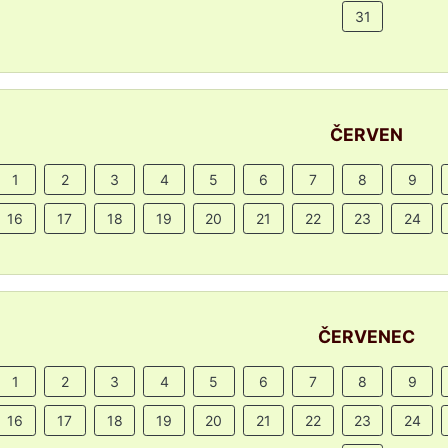
31
ČERVEN
1
2
3
4
5
6
7
8
9
16
17
18
19
20
21
22
23
24
ČERVENEC
1
2
3
4
5
6
7
8
9
16
17
18
19
20
21
22
23
24