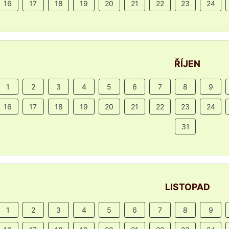
16
17
18
19
20
21
22
23
24
ŘÍJEN
1
2
3
4
5
6
7
8
9
16
17
18
19
20
21
22
23
24
31
LISTOPAD
1
2
3
4
5
6
7
8
9