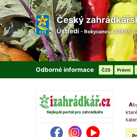
Český zahrádkářs
Ústředí
- Rokycanova 318/15, 1
Odborné informace
ČZS
Právní
Abyste žádný den na svou zahrádku nezapomněli, připravili jsme pro vás na každý den malou radu, ve
kter
Nejlepší portál pro zahrádkáře
kale
P