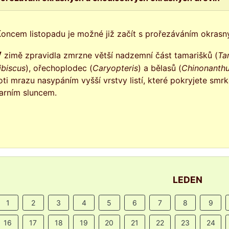
Koncem listopadu je možné již začít s prořezáváním okrasn
V zimě zpravidla zmrzne větší nadzemní část tamarišků (
Ta
ibiscus
), ořechoplodec (
Caryopteris
) a bělasů (
Chinonanth
oti mrazu nasypáním vyšší vrstvy listí, které pokryjete sm
jarním sluncem.
LEDEN
1
2
3
4
5
6
7
8
9
16
17
18
19
20
21
22
23
24