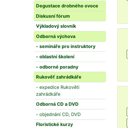
Degustace drobného ovoce
Diskusní fórum
Výkladový slovník
Odborná výchova
- semináře pro instruktory
- oblastní školení
- odborné poradny
Rukověť zahrádkáře
- expedice Rukověti
zahrádkáře
Odborná CD a DVD
- objednání CD, DVD
Floristické kurzy