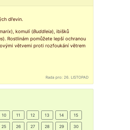
ých dřevin.
marix
), komulí (
Buddleia
), ibišků
us
). Rostlinám pomůžete lepší ochranou
rkovými větvemi proti rozfoukání větrem
Rada pro: 26. LISTOPAD
10
11
12
13
14
15
25
26
27
28
29
30