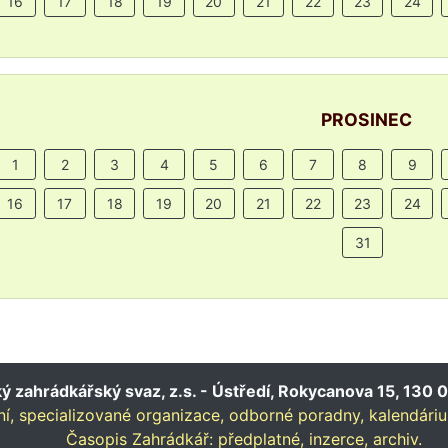
16
17
18
19
20
21
22
23
24
PROSINEC
1
2
3
4
5
6
7
8
9
16
17
18
19
20
21
22
23
24
31
 zahrádkářský svaz, z.s. - Ústředí, Rokycanova 15, 130 0
í,
specializované organizace,
odborné poradny,
kalendári
Časopis Zahrádkář:
předplatné,
inzerce,
archiv.