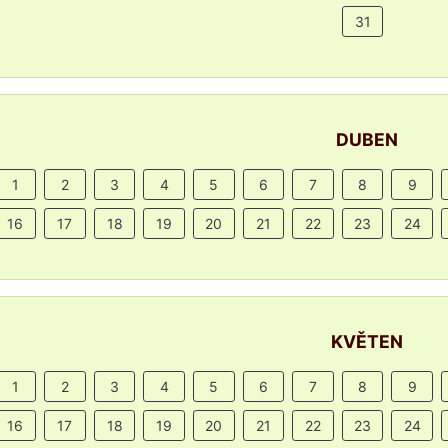
31
DUBEN
1
2
3
4
5
6
7
8
9
16
17
18
19
20
21
22
23
24
KVĚTEN
1
2
3
4
5
6
7
8
9
16
17
18
19
20
21
22
23
24