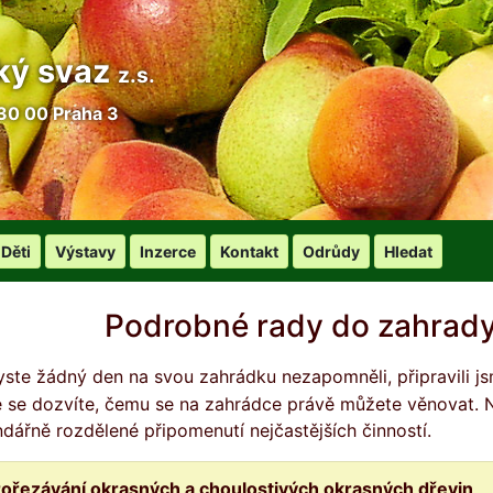
ký svaz
z.s.
30 00 Praha 3
Děti
Výstavy
Inzerce
Kontakt
Odrůdy
Hledat
Podrobné rady do zahrady
é se dozvíte, čemu se na zahrádce právě můžete věnovat. Nej
ndářně rozdělené připomenutí nejčastějších činností.
rořezávání okrasných a choulostivých okrasných dřevin