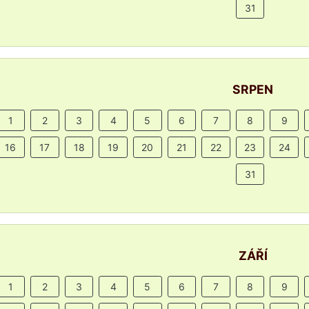
31
SRPEN
1
2
3
4
5
6
7
8
9
16
17
18
19
20
21
22
23
24
31
ZÁŘÍ
1
2
3
4
5
6
7
8
9