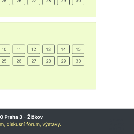
25
26
27
28
29
30
10
11
12
13
14
15
25
26
27
28
29
30
0 Praha 3 - Žižkov
∑ 1289307
um,
diskusní fórum,
výstavy.
dnes 1353
online 11 rs
900002