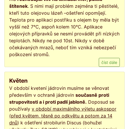
štítenek
. S nimi mají problém zejména ti pěstitelé,
kteří tuto olejovou lázeň –ošetření opomíjejí.
Teplota pro aplikaci postřiku s olejem by měla být
vyšší než 7°C, aspoň kolem 10°C. Aplikace
olejových přípravků se nesmí provádět při nízkých
teplotách. Nikdy ne pod 10st. Nikdy v době
očekávaných mrazů, neboť tím vzniká nebezpečí
poškození stromů.
číst dále
Květen
V období kvetení jádrovin musíme se věnovat
především v ochraně jádrovin
současně proti
strupovitosti a i proti padlí jabloně.
Doposud se
používaly
v období maximálního výletu askospor
(před květem, těsně po odkvětu a potom za 14
dnů
) k ošetření strobilurin Discus (bohužel