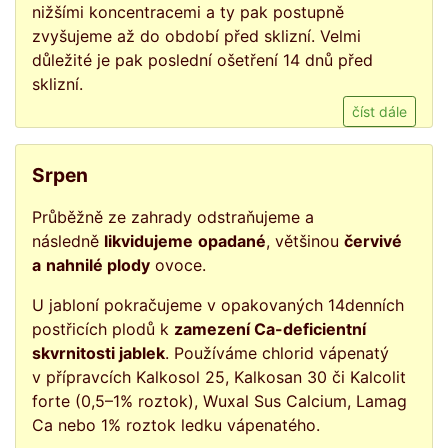
nižšími koncentracemi a ty pak postupně
zvyšujeme až do období před sklizní. Velmi
důležité je pak poslední ošetření 14 dnů před
sklizní.
číst dále
Srpen
Průběžně ze zahrady odstraňujeme a
následně
likvidujeme
opadané
, většinou
červivé
a
nahnilé plody
ovoce.
U jabloní pokračujeme v opakovaných 14denních
postřicích plodů k
zamezení Ca-deficientní
skvrnitosti jablek
. Používáme chlorid vápenatý
v přípravcích Kalkosol 25, Kalkosan 30 či Kalcolit
forte (0,5–1% roztok), Wuxal Sus Calcium, Lamag
Ca nebo 1% roztok ledku vápenatého.