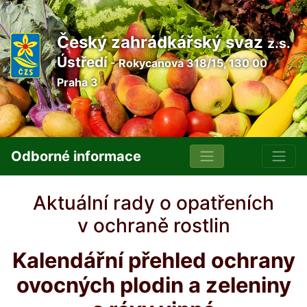
Český zahrádkářský svaz
z.s.
Ústředí
- Rokycanova 318/15, 130 00
Praha 3
Odborné informace
Aktuální rady o opatřeních
v ochraně rostlin
Kalendářní přehled ochrany
ovocných plodin a zeleniny