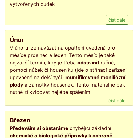
vytvořených budek
číst dále
Únor
V únoru lze navázat na opatření uvedená pro
měsíce prosinec a leden. Tento měsíc je také
nejzazší termín, kdy je třeba
odstranit
ručně,
pomocí nůžek či houseníku (jde o stříhací zařízení
upevněné na delší tyči)
mumifikované moniliózní
plody
a zámotky housenek. Tento materiál je pak
nutné zlikvidovat nejlépe spálením.
číst dále
Březen
Především si obstaráme
chybějící základní
chemické a biologické přípravky k ochraně