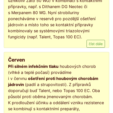
užnikoliv Zato 50 WG) v kombinaci s kontaktními
přípravky, např. s Dithanem DG Neotec či
s Merpanem 80 WG. Nyní strobiluriny
ponecháváme v reservě pro pozdější ošetření
jádrovin a místo toho se kontaktní přípravky
kombinovaly se systémovými triazolovými
fungicidy (např. Talent, Topas 100 EC).
číst dále
Červen
Při silném infekčním tlaku
houbových chorob
(vlhké a teplé počasí) provádíme
i v červnu
ošetření
proti houbovým chorobám
jádrovin
(padlí a strupovitosti). Z přípravků
doporučuji buď Talent, nebo Topas 100 EC. Oba
působí proti oběma jmenovaným chorobám.
K prodloužení účinku a oddálení vzniku rezistence
se kombinují s kontaktními preparáty,