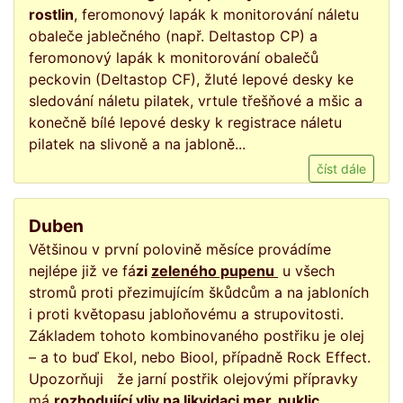
rostlin
, feromonový lapák k monitorování náletu
obaleče jablečného (např. Deltastop CP) a
feromonový lapák k monitorování obalečů
peckovin (Deltastop CF), žluté lepové desky ke
sledování náletu pilatek, vrtule třešňové a mšic a
konečně bílé lepové desky k registrace náletu
pilatek na slivoně a na jabloně...
číst dále
Duben
Většinou v první polovině měsíce provádíme
nejlépe již ve fá
zi
zeleného pupenu
u všech
stromů proti přezimujícím škůdcům a na jabloních
i proti květopasu jabloňovému a strupovitosti.
Základem tohoto kombinovaného postřiku je olej
– a to buď Ekol, nebo Biool, případně Rock Effect.
Upozorňuji že jarní postřik olejovými přípravky
má
rozhodující vliv na likvidaci mer, puklic