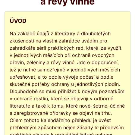
a révy vinné
ÚVOD
Na základě údajů z literatury a dlouholetých
zkušeností na vlastní zahrádce uvádím pro
zahrádkáře sérii praktických rad, které lze využít
v jednotlivých měsících při ochraně ovocných
dřevin, zeleniny a révy vinné. Jde o doporučení,
jež je nutné samozřejmě v jednotlivých měsících
upřesňovat, a to podle vývoje počasí a podle
skutečné potřeby ochrany u jednotlivých plodin.
Dlouhodobě se musí přihlížet k novým poznatkům
v ochraně rostlin, které se objevují v odborné
literatuře a také k tomu, které nové, šetrné, účinné
a zaregistrované přípravky se objeví na trhu.
Cílem tohoto kalendářního přehledu je uvést
přehledným způsobem nejen zásady le především
praktické návody k provádění šetrné ochrany