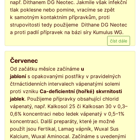
např. Dithanem DG Neotec. Jakmile však infekční
tlak poklesne nebo pomine
,
vracíme se zpět
k samotným kontaktním přípravkům, proti
strupovitosti tedy použijeme Dithane DG Neotec
a proti padlí přípravek na bázi síry Kumulus WG.
číst dále
Červenec
Od začátku měsíce začínáme
u
jabloní
s opakovanými postřiky v pravidelných
čtrnáctidenních intervalech vápenatými solemi
proti vzniku
Ca-deficientní (hořké) skvrnitosti
jablek
. Použijeme přípravky obsahující chlorid
vápenatý, např. Kalkosol 25 či Kalkosan 30 v 0,3–
0,6% koncentraci nebo ledek vápenatý v 0,5–1%
koncentraci. Další preparáty, které je možné
použít jsou Fertikal, Lamag vápník, Wuxal Sus
Kalcium, Wuxal Aminocal. Začínáme s uvedenými