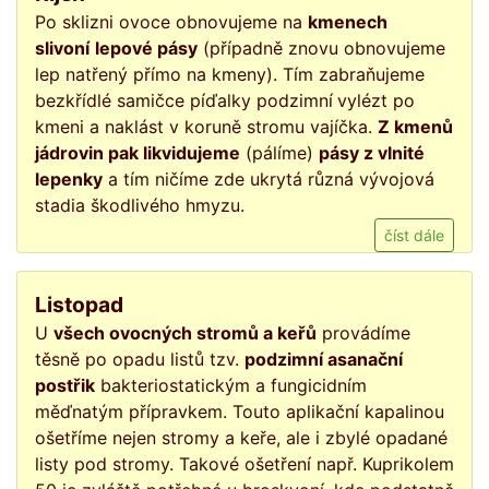
Po sklizni ovoce obnovujeme na
kmenech
slivoní
lepové pásy
(případně znovu obnovujeme
lep natřený přímo na kmeny). Tím zabraňujeme
bezkřídlé samičce píďalky podzimní
vylézt po
kmeni a naklást v koruně stromu vajíčka.
Z kmenů
jádrovin pak likvidujeme
(pálíme)
pásy z vlnité
lepenky
a tím ničíme zde ukrytá různá vývojová
stadia škodlivého hmyzu.
číst dále
Listopad
U
všech ovocných stromů a keřů
provádíme
těsně po opadu listů tzv.
podzimní asanační
postřik
bakteriostatickým a fungicidním
měďnatým přípravkem. Touto aplikační kapalinou
ošetříme nejen stromy a keře, ale i zbylé opadané
listy pod stromy. Takové ošetření např. Kuprikolem