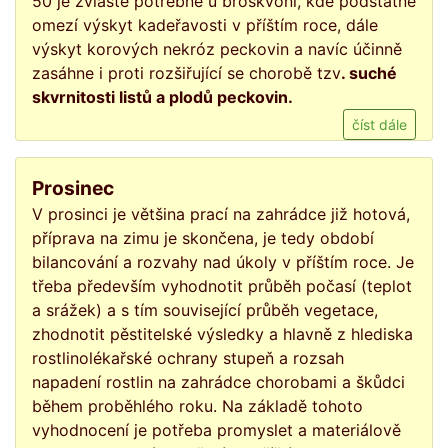
50 je zvláště potřebné u broskvoní, kde podstatně
omezí výskyt kadeřavosti v příštím roce, dále
výskyt korových nekróz peckovin a navíc účinně
zasáhne i proti rozšiřující se chorobě tzv
. suché
skvrnitosti listů a plodů peckovin.
číst dále
Prosinec
V prosinci je většina prací na zahrádce již hotová,
příprava na zimu je skončena, je tedy období
bilancování a rozvahy nad úkoly v příštím roce. Je
třeba především vyhodnotit průběh počasí (teplot
a srážek) a s tím související průběh vegetace,
zhodnotit pěstitelské výsledky a hlavně z hlediska
rostlinolékařské ochrany stupeň a rozsah
napadení rostlin na zahrádce chorobami a škůdci
během proběhlého roku. Na základě tohoto
vyhodnocení je potřeba promyslet a materiálově