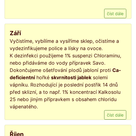
číst dále
Září
Vyčistíme, vybílíme a vysíříme sklep, očistíme a
vydezinfikujeme police a lísky na ovoce.
K dezinfekci použijeme 1% suspenzi Chloraminu,
nebo přidáváme do vody přípravek Savo.
Dokončujeme ošetřování plodů jabloní proti
Ca-
deficientní
hořké
skvrnitosti jablek
solemi
vápníku. Rozhodující je poslední postřik 14 dnů
před sklizní, a to např. 1% koncentrací Kalkosolu
25 nebo jiným přípravkem s obsahem chloridu
vápenatého.
číst dále
Říjen