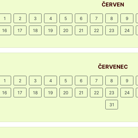
ČERVEN
1
2
3
4
5
6
7
8
9
16
17
18
19
20
21
22
23
24
ČERVENEC
1
2
3
4
5
6
7
8
9
16
17
18
19
20
21
22
23
24
31