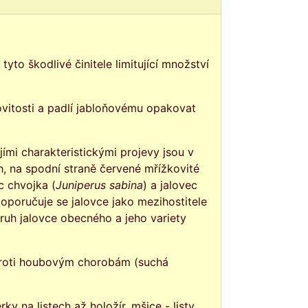
to škodlivé činitele limitující množství
povitosti a padlí jabloňovému opakovat
ími charakteristickými projevy jsou v
ch, na spodní straně červené mřížkovité
c chvojka (
Juniperus sabina
) a jalovec
Doporučuje se jalovce jako mezihostitele
ruh jalovce obecného a jeho variety
e, proti houbovým chorobám (suchá
ky na listech až holožír, mšice - listy