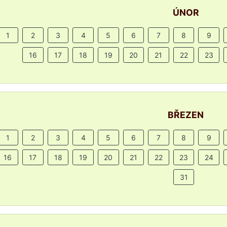
ÚNOR
1
2
3
4
5
6
7
8
9
16
17
18
19
20
21
22
23
BŘEZEN
1
2
3
4
5
6
7
8
9
16
17
18
19
20
21
22
23
24
31