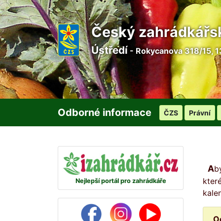
Český zahrádkářs
Ústředí
- Rokycanova 318/15, 1
Odborné informace
ČZS
Právní
Abyste žádný den na svou zahrádku nezapomněli, připravili jsme pro vás na každý den malou radu, ve
kter
Nejlepší portál pro zahrádkáře
kale
O