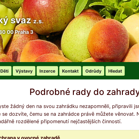
ký svaz
z.s.
30 00 Praha 3
Děti
Výstavy
Inzerce
Kontakt
Odrůdy
Hledat
Podrobné rady do zahrady
é se dozvíte, čemu se na zahrádce právě můžete věnovat. Nej
ndářně rozdělené připomenutí nejčastějších činností.
chrana v ovocné zahradě