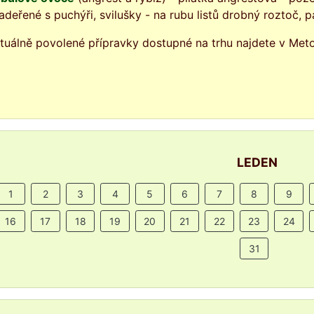
adeřené s puchýři, svilušky - na rubu listů drobný roztoč, pa
tuálně povolené přípravky dostupné na trhu najdete v Meto
LEDEN
1
2
3
4
5
6
7
8
9
16
17
18
19
20
21
22
23
24
31