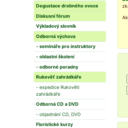
Degustace drobného ovoce
zk
Diskusní fórum
Ak
Výkladový slovník
Odborná výchova
- semináře pro instruktory
- oblastní školení
- odborné poradny
Rukověť zahrádkáře
- expedice Rukověti
zahrádkáře
Odborná CD a DVD
- objednání CD, DVD
Floristické kurzy