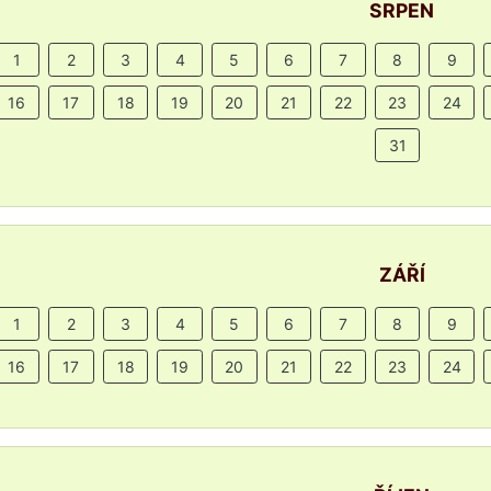
SRPEN
1
2
3
4
5
6
7
8
9
16
17
18
19
20
21
22
23
24
31
ZÁŘÍ
1
2
3
4
5
6
7
8
9
16
17
18
19
20
21
22
23
24