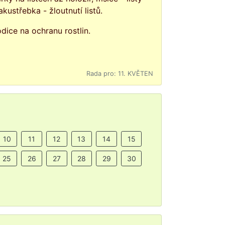
kustřebka - žloutnutí listů.
dice na ochranu rostlin.
Rada pro: 11. KVĚTEN
10
11
12
13
14
15
25
26
27
28
29
30