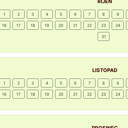
ŘÍJEN
1
2
3
4
5
6
7
8
9
16
17
18
19
20
21
22
23
24
31
LISTOPAD
1
2
3
4
5
6
7
8
9
16
17
18
19
20
21
22
23
24
PROSINEC