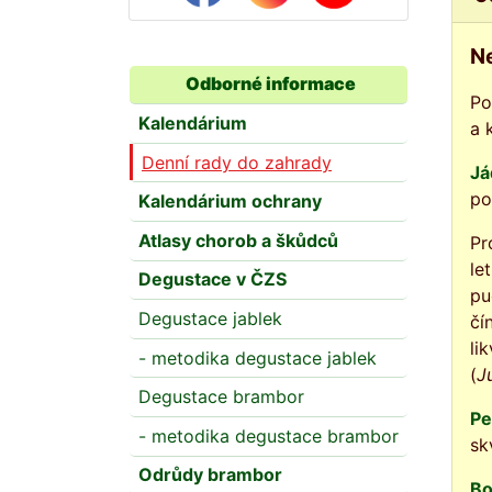
Ne
Odborné informace
Po
Kalendárium
a 
Denní rady do zahrady
Já
po
Kalendárium ochrany
Atlasy chorob a škůdců
Pr
le
Degustace v ČZS
pu
Degustace jablek
čí
li
- metodika degustace jablek
(
J
Degustace brambor
Pe
- metodika degustace brambor
sk
Odrůdy brambor
Bo