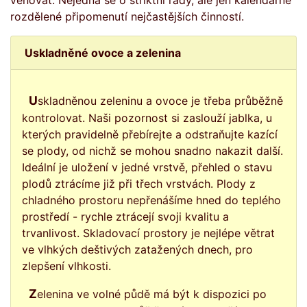
věnovat. Nejedná se o striktní rady, ale jen kalendářně
rozdělené připomenutí nejčastějších činností.
Uskladněné ovoce a zelenina
Uskladněnou zeleninu a ovoce je třeba průběžně
kontrolovat. Naši pozornost si zaslouží jablka, u
kterých pravidelně přebírejte a odstraňujte kazící
se plody, od nichž se mohou snadno nakazit další.
Ideální je uložení v jedné vrstvě, přehled o stavu
plodů ztrácíme již při třech vrstvách. Plody z
chladného prostoru nepřenášíme hned do teplého
prostředí - rychle ztrácejí svoji kvalitu a
trvanlivost. Skladovací prostory je nejlépe větrat
ve vlhkých deštivých zatažených dnech, pro
zlepšení vlhkosti.
Zelenina ve volné půdě má být k dispozici po