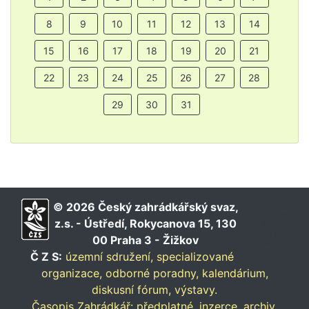
8
9
10
11
12
13
14
15
16
17
18
19
20
21
22
23
24
25
26
27
28
29
30
31
© 2026 Český zahrádkářský svaz,
∑ 1288004
z.s. - Ústředí, Rokycanova 15, 130
dnes 50
online 3 rs
00 Praha 3 - Žižkov
900002
Č Z S:
územní sdružení,
specializované
organizace,
odborné poradny,
kalendárium,
diskusní fórum,
výstavy.
Časopis Zahrádkář:
předplatné,
inzerce,
archiv.