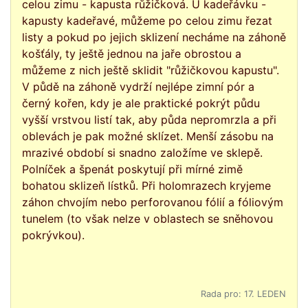
celou zimu - kapusta růžičková. U kadeřávku -
kapusty kadeřavé, můžeme po celou zimu řezat
listy a pokud po jejich sklizení necháme na záhoně
košťály, ty ještě jednou na jaře obrostou a
můžeme z nich ještě sklidit "růžičkovou kapustu".
V půdě na záhoně vydrží nejlépe zimní pór a
černý kořen, kdy je ale praktické pokrýt půdu
vyšší vrstvou listí tak, aby půda nepromrzla a při
oblevách je pak možné sklízet. Menší zásobu na
mrazivé období si snadno založíme ve sklepě.
Polníček a špenát poskytují při mírné zimě
bohatou sklizeň lístků. Při holomrazech kryjeme
záhon chvojím nebo perforovanou fólií a fóliovým
tunelem (to však nelze v oblastech se sněhovou
pokrývkou).
Rada pro: 17. LEDEN