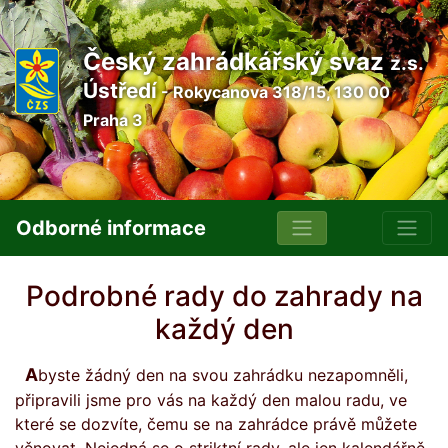
Český zahrádkářský svaz
z.s.
Ústředí
- Rokycanova 318/15, 130 00
Praha 3
Odborné informace
Podrobné rady do zahrady na
každý den
Abyste žádný den na svou zahrádku nezapomněli,
připravili jsme pro vás na každý den malou radu, ve
které se dozvíte, čemu se na zahrádce právě můžete