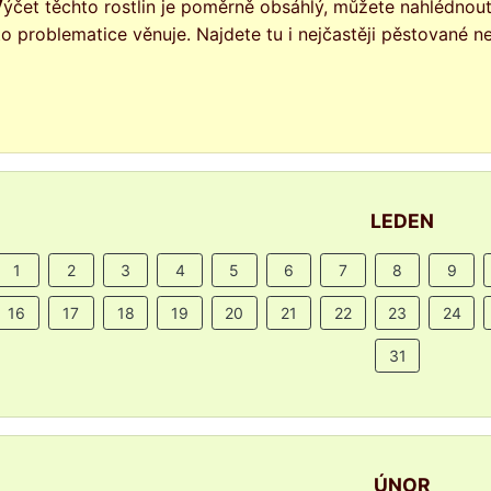
 stránkách, který se
to problematice věnuje. Najdete tu i nejčastěji pěstované 
LEDEN
1
2
3
4
5
6
7
8
9
16
17
18
19
20
21
22
23
24
31
ÚNOR