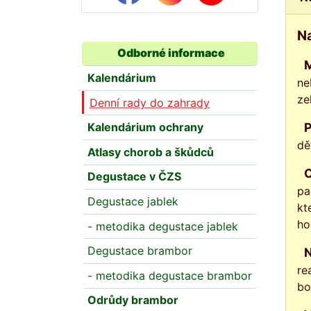
Na
Odborné informace
Mezi volně rostoucími nebo kulturně pěstovanými rostl
Kalendárium
ne
ze
Denní rady do zahrady
Právě nyní je nejlepší čas seznámit malé děti s možným rizikem otrav po ochutnávání. Ty ne
Kalendárium ochrany
dě
Atlasy chorob a škůdců
Otravy těmito rostlinami se projevují typickými příznaky nevolností, z
Degustace v ČZS
pa
Degustace jablek
kt
ho
- metodika degustace jablek
Degustace brambor
Není na škodu si připomenout i druhy tzv. fotosenzibilující a způsobující doty
re
- metodika degustace brambor
bo
Odrůdy brambor