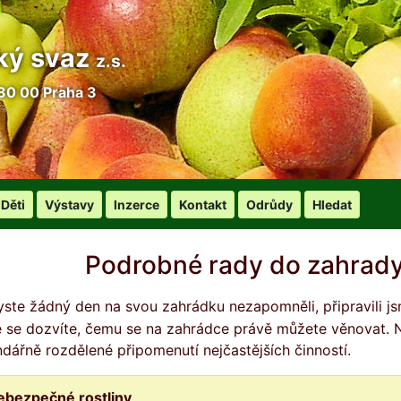
ký svaz
z.s.
30 00 Praha 3
Děti
Výstavy
Inzerce
Kontakt
Odrůdy
Hledat
Podrobné rady do zahrady
é se dozvíte, čemu se na zahrádce právě můžete věnovat. Nej
ndářně rozdělené připomenutí nejčastějších činností.
ebezpečné rostliny