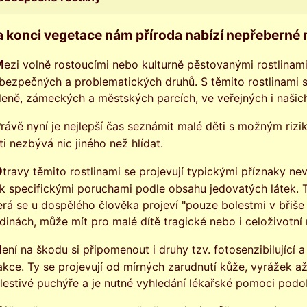
 konci vegetace nám příroda nabízí nepřeberné
inami, najdeme velké množství
bezpečných a problematických druhů. S těmito rostlinami
leně, zámeckých a městských parcích, ve veřejných i naši
jmenší
ti nezbývá nic jiného než hlídat.
vracením až průjmem. Dále
k specifickými poruchami podle obsahu jedovatých látek. T
erá se u dospělého člověka projeví "pouze bolestmi v břiše
dinách, může mít pro malé dítě tragické nebo i celoživotní 
kové alergické kožní
akce. Ty se projevují od mírných zarudnutí kůže, vyrážek a
lestivé puchýře a je nutné vyhledání lékařské pomoci podo