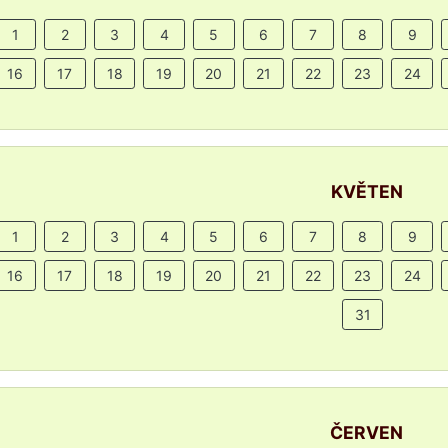
1
2
3
4
5
6
7
8
9
16
17
18
19
20
21
22
23
24
KVĚTEN
1
2
3
4
5
6
7
8
9
16
17
18
19
20
21
22
23
24
31
ČERVEN