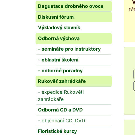
Výčet těchto rostlin je poměrně obsáhlý, můžete nahlédnout do článku na našich
Degustace drobného ovoce
té
Diskusní fórum
Výkladový slovník
Odborná výchova
- semináře pro instruktory
- oblastní školení
- odborné poradny
Rukověť zahrádkáře
- expedice Rukověti
zahrádkáře
Odborná CD a DVD
- objednání CD, DVD
Floristické kurzy