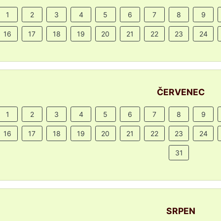
1
2
3
4
5
6
7
8
9
16
17
18
19
20
21
22
23
24
ČERVENEC
1
2
3
4
5
6
7
8
9
16
17
18
19
20
21
22
23
24
31
SRPEN