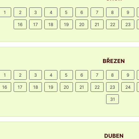
1
2
3
4
5
6
7
8
9
16
17
18
19
20
21
22
23
BŘEZEN
1
2
3
4
5
6
7
8
9
16
17
18
19
20
21
22
23
24
31
DUBEN