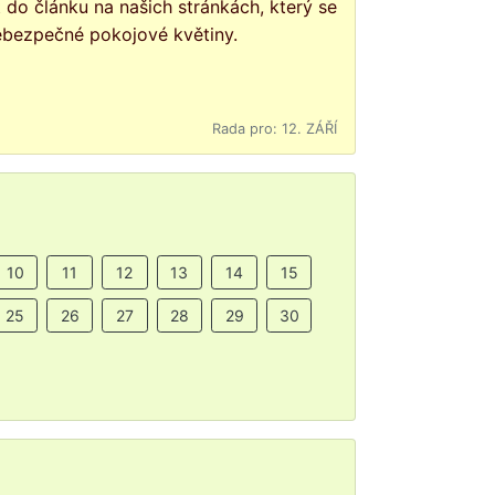
nebezpečné pokojové květiny.
Rada pro: 12. ZÁŘÍ
10
11
12
13
14
15
25
26
27
28
29
30