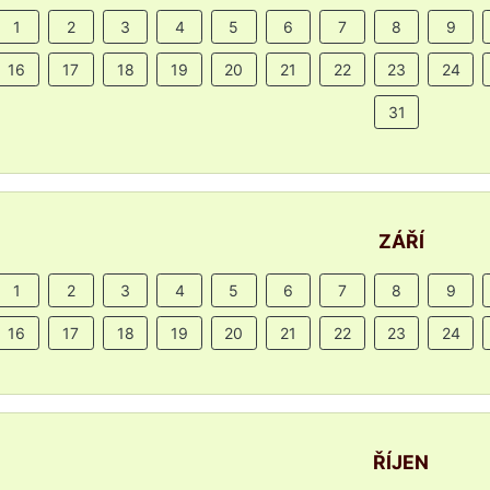
1
2
3
4
5
6
7
8
9
16
17
18
19
20
21
22
23
24
31
ZÁŘÍ
1
2
3
4
5
6
7
8
9
16
17
18
19
20
21
22
23
24
ŘÍJEN