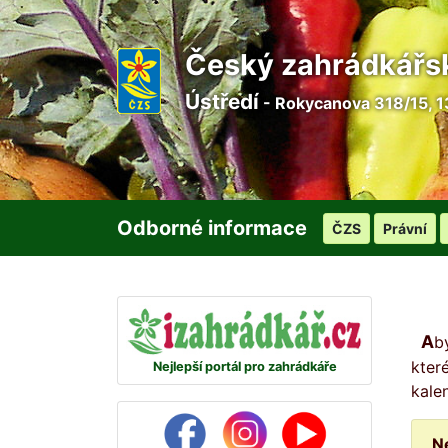
Český zahrádkářs
Ústředí
- Rokycanova 318/15, 1
Odborné informace
ČZS
Právní
Abyste žádný den na svou zahrádku nezapomněli, připravili jsme pro vás na každý den malou radu, ve
kter
Nejlepší portál pro zahrádkáře
kale
N