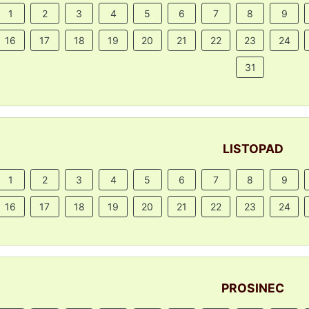
1
2
3
4
5
6
7
8
9
16
17
18
19
20
21
22
23
24
31
LISTOPAD
1
2
3
4
5
6
7
8
9
16
17
18
19
20
21
22
23
24
PROSINEC