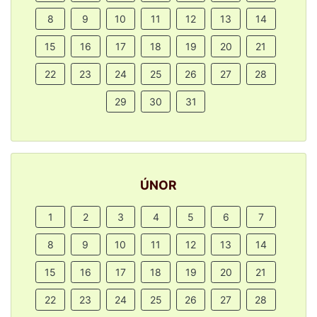
8
9
10
11
12
13
14
15
16
17
18
19
20
21
22
23
24
25
26
27
28
29
30
31
ÚNOR
1
2
3
4
5
6
7
8
9
10
11
12
13
14
15
16
17
18
19
20
21
22
23
24
25
26
27
28