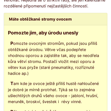
věnovat. Nejedná se o striktní rady, ale jen kalendářně
rozdělené připomenutí nejčastějších činností.
Máte obtěžkané stromy ovocem
Pomozte jim, aby úrodu unesly
Pomozte ovocným stromům, pokud jsou příliš
obtěžkané úrodou. Větve včas podepřete
vhodnou oporou a zajistěte tak, aby se neodřela
kůra větví stromu. Postačí vložit mezi oporu a
větev kus pryže (staré pneumatiky, rozříznuté
hadice ap.)
Tam kde je ovoce ještě příliš hustě nahloučené
je dobré je mírně protrhat. Týká se to zejména
ušlechtilých druhů všeho ovoce - jabloní, hrušní,
meruněk, broskví, švestek i révy vinné.