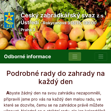
Český zahrádkářský svaz
z.s.
Ústředí
- Rokycanova 318/15, 130 00
Praha 3
Odborné informace
Podrobné rady do zahrady na
každý den
Abyste žádný den na svou zahrádku nezapomněli,
připravili jsme pro vás na každý den malou radu, ve
které se dozvíte, čemu se na zahrádce právě můžete