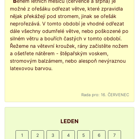
Během letních měsíců (července a srpna) je
možné z ořešáku odřezat větve, které zpravidla
nějak překážejí pod stromem, jinak se ořešák
neprořezává. V tomto období je vhodné odřezat
dále všechny odumřelé větve, nebo poškozené po
silném větru a bouřích častých v tomto období.
Řežeme na větevní kroužek, rány začistěte nožem
a ošetřete nátěrem - štěpařským voskem,
stromovým balzámem, nebo alespoň nevýraznou
latexovou barvou.
Rada pro: 16. ČERVENEC
LEDEN
1
2
3
4
5
6
7