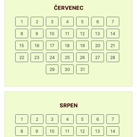
ČERVENEC
1
2
3
4
5
6
7
8
9
10
11
12
13
14
15
16
17
18
19
20
21
22
23
24
25
26
27
28
29
30
31
SRPEN
1
2
3
4
5
6
7
8
9
10
11
12
13
14