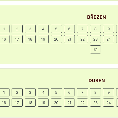
BŘEZEN
1
2
3
4
5
6
7
8
9
16
17
18
19
20
21
22
23
24
31
DUBEN
1
2
3
4
5
6
7
8
9
16
17
18
19
20
21
22
23
24