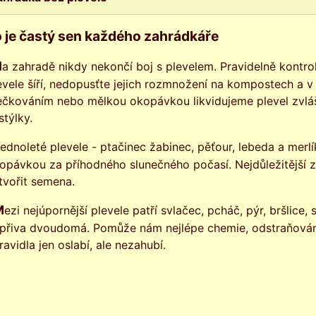
 je častý sen každého zahrádkáře
rady, odkud se často
evele šíří, nedopusťte jejich rozmnožení na kompostech a v j
ečkováním nebo mělkou okopávkou likvidujeme plevel zvlá
stýlky.
opávkou za příhodného slunečného počasí. Nejdůležitější z
tvořit semena.
 smetanka lékařská, šťovík kyselý,
přiva dvoudomá. Pomůže nám nejlépe chemie, odstraňování
ravidla jen oslabí, ale nezahubí.