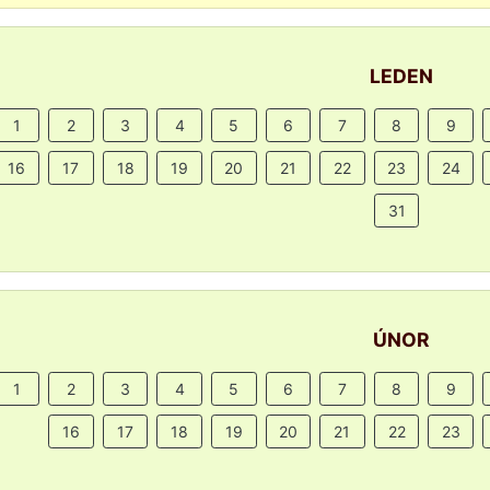
LEDEN
1
2
3
4
5
6
7
8
9
16
17
18
19
20
21
22
23
24
31
ÚNOR
1
2
3
4
5
6
7
8
9
16
17
18
19
20
21
22
23