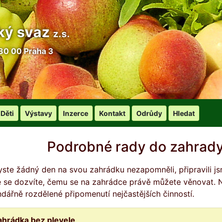
ký svaz
z.s.
30 00 Praha 3
Děti
Výstavy
Inzerce
Kontakt
Odrůdy
Hledat
Podrobné rady do zahrady
é se dozvíte, čemu se na zahrádce právě můžete věnovat. Nej
ndářně rozdělené připomenutí nejčastějších činností.
ahrádka bez plevele