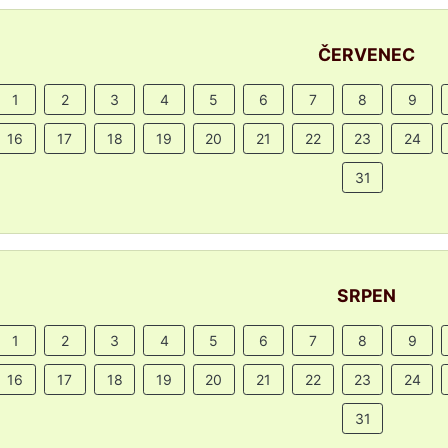
ČERVENEC
1
2
3
4
5
6
7
8
9
16
17
18
19
20
21
22
23
24
31
SRPEN
1
2
3
4
5
6
7
8
9
16
17
18
19
20
21
22
23
24
31