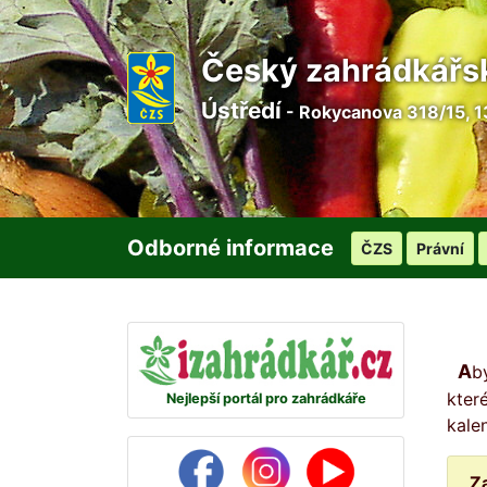
Český zahrádkářs
Ústředí
- Rokycanova 318/15, 1
Odborné informace
ČZS
Právní
Abyste žádný den na svou zahrádku nezapomněli, připravili jsme pro vás na každý den malou radu, ve
kter
Nejlepší portál pro zahrádkáře
kale
Z