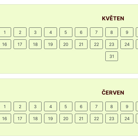
KVĚTEN
1
2
3
4
5
6
7
8
9
16
17
18
19
20
21
22
23
24
31
ČERVEN
1
2
3
4
5
6
7
8
9
16
17
18
19
20
21
22
23
24