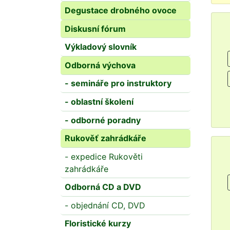
Degustace drobného ovoce
Diskusní fórum
Výkladový slovník
Odborná výchova
- semináře pro instruktory
- oblastní školení
- odborné poradny
Rukověť zahrádkáře
- expedice Rukověti
zahrádkáře
Odborná CD a DVD
- objednání CD, DVD
Floristické kurzy