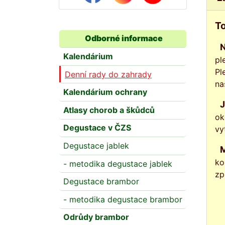
To
Odborné informace
Na zahradě nikdy nekončí boj s plevelem. Pravidelně kontrolujte i zákoutí zah
Kalendárium
pl
Pl
Denní rady do zahrady
na
Kalendárium ochrany
Jednoleté plevele - ptačinec žabinec, pěťour, lebeda a merlík, laskavec, kokoška odstraňte
Atlasy chorob a škůdců
ok
Degustace v ČZS
vy
Degustace jablek
Mezi nejúpornější plevele patří svlačec, pcháč, pýr, bršlice,
ko
- metodika degustace jablek
zp
Degustace brambor
- metodika degustace brambor
Odrůdy brambor