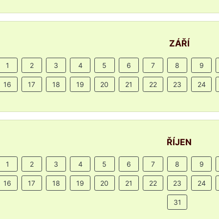
ZÁŘÍ
1
2
3
4
5
6
7
8
9
16
17
18
19
20
21
22
23
24
ŘÍJEN
1
2
3
4
5
6
7
8
9
16
17
18
19
20
21
22
23
24
31