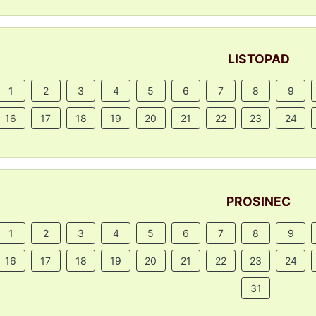
LISTOPAD
1
2
3
4
5
6
7
8
9
16
17
18
19
20
21
22
23
24
PROSINEC
1
2
3
4
5
6
7
8
9
16
17
18
19
20
21
22
23
24
31