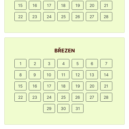
15
16
17
18
19
20
21
22
23
24
25
26
27
28
BŘEZEN
1
2
3
4
5
6
7
8
9
10
11
12
13
14
15
16
17
18
19
20
21
22
23
24
25
26
27
28
29
30
31