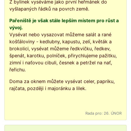
Z bylinek vyséváme jako první heřmánek do
vyšlapaných řádků na povrch země.
Pařeniště je však stále lepším místem pro růst a
vývoj.
Vysévat nebo vysazovat můžeme salát a rané
košťáloviny - kedlubny, kapustu, zelí, květák a
brokolici, vysévat můžeme ředkvičku, ředkev,
špenát, karotku, polníček, přirychlujeme pažitku,
zimní i naťovou cibuli, česnek a petržel na nať,
řeřichu.
Doma za oknem můžete vysévat celer, papriku,
rajčata, později i majoránku a lilek.
Rada pro: 26. ÚNOR