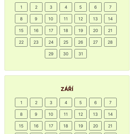
1
2
3
4
5
6
7
8
9
10
11
12
13
14
15
16
17
18
19
20
21
22
23
24
25
26
27
28
29
30
31
ZÁŘÍ
1
2
3
4
5
6
7
8
9
10
11
12
13
14
15
16
17
18
19
20
21