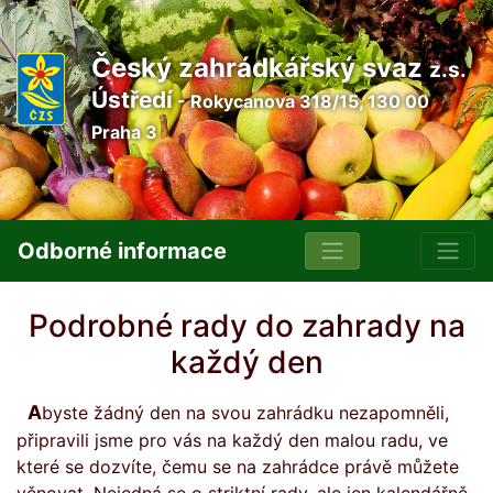
Český zahrádkářský svaz
z.s.
Ústředí
- Rokycanova 318/15, 130 00
Praha 3
Odborné informace
Podrobné rady do zahrady na
každý den
Abyste žádný den na svou zahrádku nezapomněli,
připravili jsme pro vás na každý den malou radu, ve
které se dozvíte, čemu se na zahrádce právě můžete