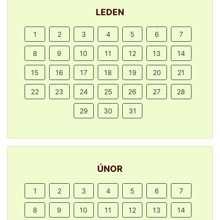
LEDEN
1
2
3
4
5
6
7
8
9
10
11
12
13
14
15
16
17
18
19
20
21
22
23
24
25
26
27
28
29
30
31
ÚNOR
1
2
3
4
5
6
7
8
9
10
11
12
13
14