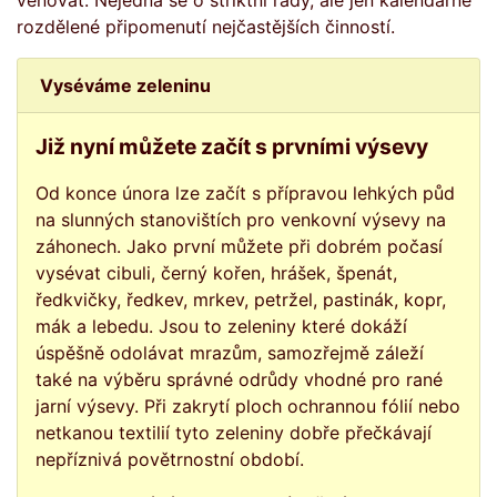
věnovat. Nejedná se o striktní rady, ale jen kalendářně
rozdělené připomenutí nejčastějších činností.
Vyséváme zeleninu
Již nyní můžete začít s prvními výsevy
Od konce února lze začít s přípravou lehkých půd
na slunných stanovištích pro venkovní výsevy na
záhonech. Jako první můžete při dobrém počasí
vysévat cibuli, černý kořen, hrášek, špenát,
ředkvičky, ředkev, mrkev, petržel, pastinák, kopr,
mák a lebedu. Jsou to zeleniny které dokáží
úspěšně odolávat mrazům, samozřejmě záleží
také na výběru správné odrůdy vhodné pro rané
jarní výsevy. Při zakrytí ploch ochrannou fólií nebo
netkanou textilií tyto zeleniny dobře přečkávají
nepříznivá povětrnostní období.