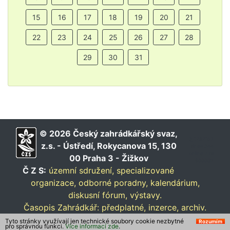
15
16
17
18
19
20
21
22
23
24
25
26
27
28
29
30
31
© 2026 Český zahrádkářský svaz,
∑ 1292152
z.s. - Ústředí, Rokycanova 15, 130
dnes 344
online 7 rs
00 Praha 3 - Žižkov
900002
Č Z S:
územní sdružení,
specializované
organizace,
odborné poradny,
kalendárium,
diskusní fórum,
výstavy.
Časopis Zahrádkář:
předplatné,
inzerce,
archiv.
Tyto stránky využívají jen technické soubory cookie nezbytné
Rozumím
pro správnou funkci.
Více informací zde
.