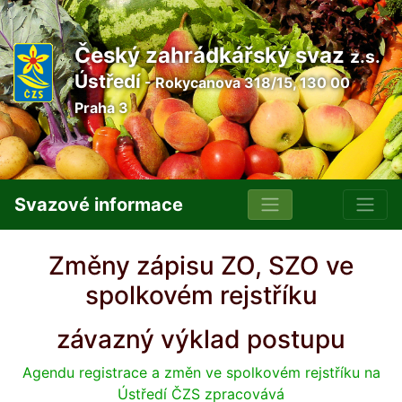
Český zahrádkářský svaz
z.s.
Ústředí
- Rokycanova 318/15, 130 00
Praha 3
Svazové informace
Změny zápisu ZO, SZO ve
spolkovém rejstříku
závazný výklad postupu
Agendu registrace a změn ve spolkovém rejstříku na
Ústředí ČZS zpracovává