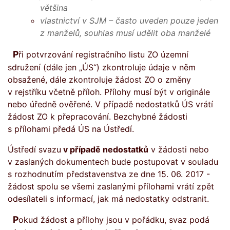
většina
vlastnictví v SJM – často uveden pouze jeden
z manželů, souhlas musí udělit oba manželé
Při potvrzování registračního listu ZO územní
sdružení (dále jen „ÚS“) zkontroluje údaje v něm
obsažené, dále zkontroluje žádost ZO o změny
v rejstříku včetně příloh. Přílohy musí být v originále
nebo úředně ověřené. V případě nedostatků ÚS vrátí
žádost ZO k přepracování. Bezchybné žádosti
s přílohami předá ÚS na Ústředí.
Ústředí svazu
v případě nedostatků
v žádosti nebo
v zaslaných dokumentech bude postupovat v souladu
s rozhodnutím představenstva ze dne 15. 06. 2017 -
žádost spolu se všemi zaslanými přílohami vrátí zpět
odesílateli s informací, jak má nedostatky odstranit.
Pokud žádost a přílohy jsou v pořádku, svaz podá