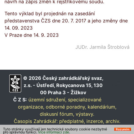
návrh na zápis změn k rejstříkovému soudu.
Tento výklad byl projednán na zasedání
představenstva ČZS dne 20. 7. 2017 a jeho změny dne
14. 09. 2023
V Praze dne 14. 9. 2023
JUDr. Jarmila Štroblová
© 2026 Český zahrádkářský svaz,
∑ 700312
z.s. - Ústředí, Rokycanova 15, 130
dnes 345
online 2 rs
00 Praha 3 - Žižkov
900001
Č Z S:
územní sdružení,
specializované
organizace,
odborné poradny,
kalendárium,
diskusní fórum,
výstavy.
Časopis Zahrádkář:
předplatné,
inzerce,
archiv.
Tyto stránky využívají jen technické soubory cookie nezbytné
interní
Rozumím
pro správnou funkci.
Více informací zde
.