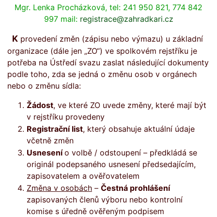
Mgr. Lenka Procházková, tel: 241 950 821, 774 842
997 mail:
registrace@zahradkari.cz
K provedení změn (zápisu nebo výmazu) u základní
organizace (dále jen „ZO“) ve spolkovém rejstříku je
potřeba na Ústředí svazu zaslat následující dokumenty
podle toho, zda se jedná o změnu osob v orgánech
nebo o změnu sídla:
Žádost
, ve které ZO uvede změny, které mají být
v rejstříku provedeny
Registrační list
, který obsahuje aktuální údaje
včetně změn
Usnesení
o volbě / odstoupení – předkládá se
originál podepsaného usnesení předsedajícím,
zapisovatelem a ověřovatelem
Změna v osobách
–
Čestná prohlášení
zapisovaných členů výboru nebo kontrolní
komise s úředně ověřeným podpisem