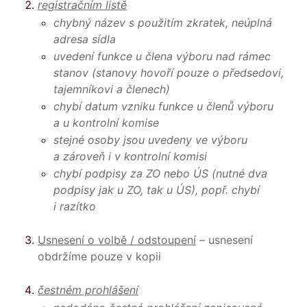
registračním listě
chybný název s použitím zkratek, neúplná
adresa sídla
uvedení funkce u člena výboru nad rámec
stanov (stanovy hovoří pouze o předsedovi,
tajemníkovi a členech)
chybí datum vzniku funkce u členů výboru
a u kontrolní komise
stejné osoby jsou uvedeny ve výboru
a zároveň i v kontrolní komisi
chybí podpisy za ZO nebo ÚS (nutné dva
podpisy jak u ZO, tak u ÚS), popř. chybí
i razítko
Usnesení o volbě / odstoupení
– usnesení
obdržíme pouze v kopii
čestném prohlášení