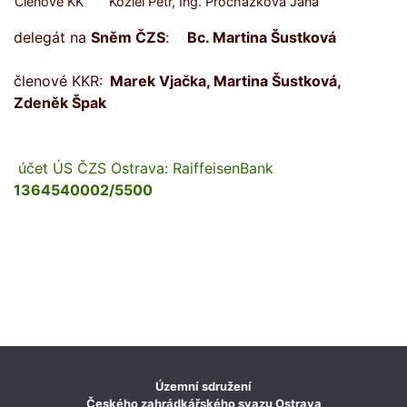
Členové KK
Koziel Petr, Ing. Procházková Jana
delegát na
Sněm ČZS
:
Bc. Martina Šustková
členové KKR:
Marek Vjačka, Martina Šustková,
Zdeněk Špak
účet ÚS ČZS Ostrava: RaiffeisenBank
1364540002/5500
Územní sdružení
Českého zahrádkářského svazu Ostrava