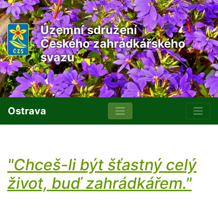
Územní sdružení
Českého zahrádkářského
svazu
Ostrava
"Chceš-li být šťastný celý
život, buď zahrádkářem."