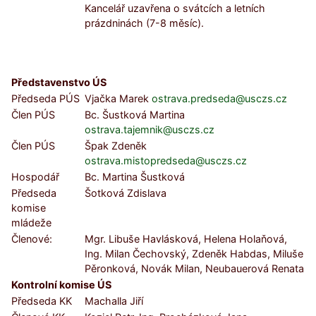
Kancelář uzavřena o svátcích a letních
prázdninách (7-8 měsíc).
Představenstvo ÚS
Předseda PÚS
Vjačka Marek
ostrava.predseda@usczs.cz
Člen PÚS
Bc. Šustková Martina
ostrava.tajemnik@usczs.cz
Člen PÚS
Špak Zdeněk
ostrava.mistopredseda@usczs.cz
Hospodář
Bc. Martina Šustková
Předseda
Šotková Zdislava
komise
mládeže
Členové:
Mgr. Libuše Havlásková, Helena Holaňová,
Ing. Milan Čechovský, Zdeněk Habdas, Miluše
Pěronková, Novák Milan, Neubauerová Renata
Kontrolní komise ÚS
Předseda KK
Machalla Jiří