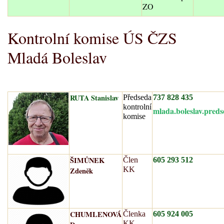
ZO
Kontrolní komise ÚS ČZS
Mladá Boleslav
RUTA Stanislav
Předseda
737 828 435
kontrolní
mlada.boleslav.pre
komise
ŠIMŮNEK
Člen
605 293 512
KK
Zdeněk
CHUMLENOVÁ
Členka
605 924 005
KK