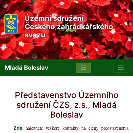
Územní sdružení
Českého zahrádkářského
svazu
Mladá Boleslav
Představenstvo Územního
sdružení ČZS, z.s., Mladá
Boleslav
naleznete veškeré kontakty na členy představenstva
Zde