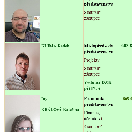
představenstva
Statutární
zástupce
Místopředseda
KLÍMA
Radek
603 
představenstva
Projekty
Statutární
zástupce
Vedoucí DZK
při PÚS
Ekonomka
Ing.
605 
představenstva
KRÁLOVÁ
Kateřina
Finance,
účetnictv
í,
Statutární