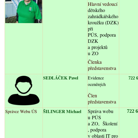
Hlavní vedoucí
dětského
zahrádkářského
kroužku (DZK)
při
PÚS, podpora
DZK
a projektů
u ZO
Členka
představenstva
SEDLÁČEK Pavel
Evidence
722 
oceněných
Člen
představenstva
Správa webu
ŠILINGER Michael
Správce Webu ÚS
722 
u PÚS
a ZO, Školení
, podpora
v oblasti IT pro