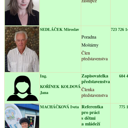
zástupce
SEDLÁČEK Miroslav
723 726 1
Poradna
Moštárny
Člen
představenstva
Zapisovatelka
Ing.
604 
představenstva
KOŘÍNEK KOLDOVÁ
Členka
Jana
představenstva
Referentka
MACHÁČKOVÁ Iveta
775 
pro práci
s dětmi
a mládeží