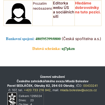
Editorka
Hledáme
Prozatím
webu ÚS
dobrovolníky
neobsazeno
a sociálních
na tuto pozici.
síťí
Bankovní spojení:
480595399/0800
(Česká spořitelna a.s.)
Datová schránka:
uj7pkzn
Územní sdružení
Českého zahrádkářského svazu Mladá Boleslav
Pavel SEDLÁČEK, Obruby 82, 294 03 Obruby
, IČO:
00433241
č: 107, tel.
+420 733 216 942
, mail:
mlada.boleslav@usczs.cz
Celkem:
1295024
Dnes:
23
On line:
4