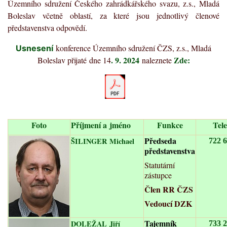
Územního sdružení Českého zahrádkářského svazu, z.s., Mladá
Boleslav včetně oblastí, za které jsou jednotlivý členové
představenstva odpovědí.
konference Územního sdružení ČZS, z.s., Mladá
Usnesení
. 9. 2024
Zde:
Boleslav přijaté dne 14
naleznete
Foto
Příjmení a jméno
Funkce
Tel
Předseda
ŠILINGER Michael
722 
představenstva
Statutární
zástupce
Člen RR ČZS
Vedoucí DZK
Tajemník
DOLEŽAL
Jiří
733 