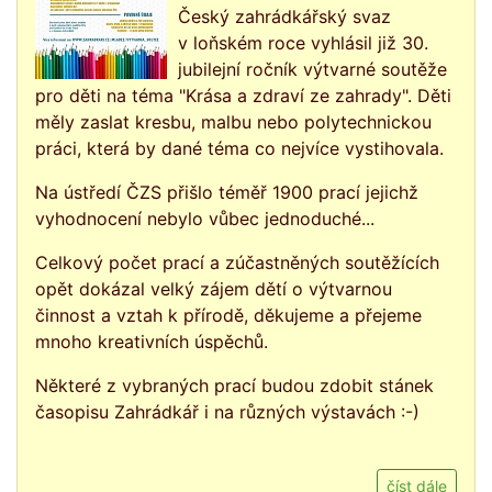
Český zahrádkářský svaz
v loňském roce vyhlásil již 30.
jubilejní ročník výtvarné soutěže
pro děti na téma "Krása a zdraví ze zahrady". Děti
měly zaslat kresbu, malbu nebo polytechnickou
práci, která by dané téma co nejvíce vystihovala.
Na ústředí ČZS přišlo téměř 1900 prací jejichž
vyhodnocení nebylo vůbec jednoduché...
Celkový počet prací a zúčastněných soutěžících
opět dokázal velký zájem dětí o výtvarnou
činnost a vztah k přírodě, děkujeme a přejeme
mnoho kreativních úspěchů.
Některé z vybraných prací budou zdobit stánek
časopisu Zahrádkář i na různých výstavách :-)
číst dále