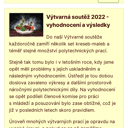
Výtvarná soutěž 2022 -
vyhodnocení a výsledky
Do naší Výtvarné soutěže
každoročně zamíří několik set kreseb-maleb a
téměř stejné množství polytechnických prací.
Stejně tak tomu bylo i v letošním roce, kdy jsme
opět měli problémy s jejich uskladněním a
následným vyhodnocením. Ústředí je tou dobou
doslova zavaleno výkresy a dalšími prostorově
náročnými polytechnickými díly. Na vyhodnocení
se opět podíleli členové komise pro práci
s mládeží a posuzování bylo zase obtížné, což je
již v posledních letech skoro pravidlem.
Úroveň mnohých výtvarných prací je opravdu na