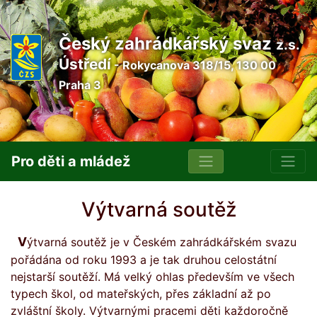
Český zahrádkářský svaz
z.s.
Ústředí
- Rokycanova 318/15, 130 00
Praha 3
Pro děti a mládež
Výtvarná soutěž
Výtvarná soutěž je v Českém zahrádkářském svazu
pořádána od roku 1993 a je tak druhou celostátní
nejstarší soutěží. Má velký ohlas především ve všech
typech škol, od mateřských, přes základní až po
zvláštní školy. Výtvarnými pracemi děti každoročně