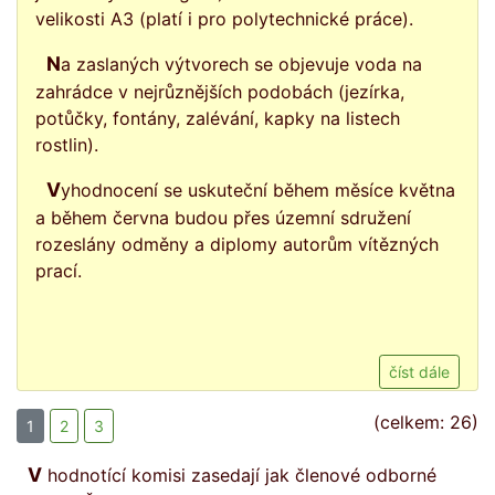
velikosti A3 (platí i pro polytechnické práce).
Na zaslaných výtvorech se objevuje voda na
zahrádce v nejrůznějších podobách (jezírka,
potůčky, fontány, zalévání, kapky na listech
rostlin).
Vyhodnocení se uskuteční během měsíce května
a během června budou přes územní sdružení
rozeslány odměny a diplomy autorům vítězných
prací.
číst dále
(celkem: 26)
1
2
3
V hodnotící komisi zasedají jak členové odborné