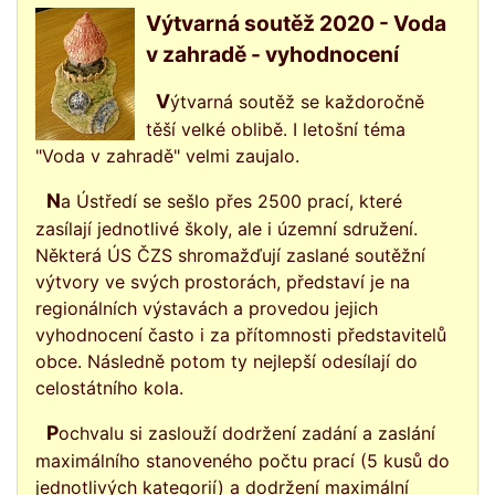
Výtvarná soutěž 2020 - Voda
v zahradě - vyhodnocení
Výtvarná soutěž se každoročně
těší velké oblibě. I letošní téma
"Voda v zahradě" velmi zaujalo.
Na Ústředí se sešlo přes 2500 prací, které
zasílají jednotlivé školy, ale i územní sdružení.
Některá ÚS ČZS shromažďují zaslané soutěžní
výtvory ve svých prostorách, představí je na
regionálních výstavách a provedou jejich
vyhodnocení často i za přítomnosti představitelů
obce. Následně potom ty nejlepší odesílají do
celostátního kola.
Pochvalu si zaslouží dodržení zadání a zaslání
maximálního stanoveného počtu prací (5 kusů do
jednotlivých kategorií) a dodržení maximální