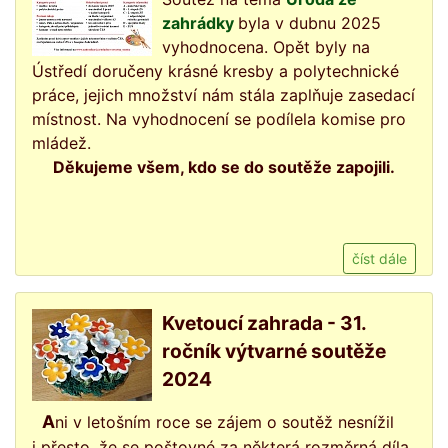
zahrádky
byla v dubnu 2025
vyhodnocena. Opět byly na
Ústředí doručeny krásné kresby a polytechnické
práce, jejich množství nám stála zaplňuje zasedací
místnost. Na vyhodnocení se podílela komise pro
mládež.
Děkujeme všem, kdo se do soutěže zapojili.
číst dále
Kvetoucí zahrada - 31.
ročník výtvarné soutěže
2024
Ani v letošním roce se zájem o soutěž nesnížil
i přesto, že se poštovné za některá rozměrná díla