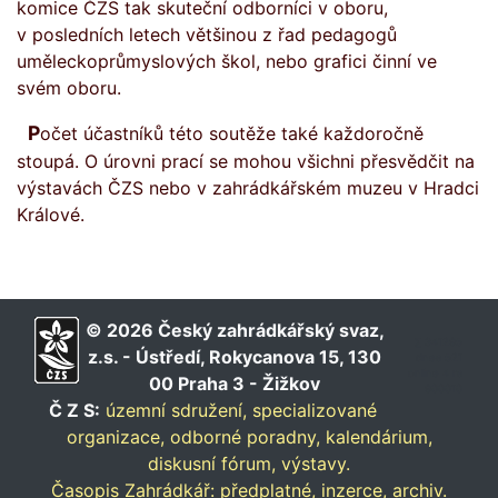
komice ČZS tak skuteční odborníci v oboru,
v posledních letech většinou z řad pedagogů
uměleckoprůmyslových škol, nebo grafici činní ve
svém oboru.
Počet účastníků této soutěže také každoročně
stoupá. O úrovni prací se mohou všichni přesvědčit na
výstavách ČZS nebo v zahrádkářském muzeu v Hradci
Králové.
© 2026 Český zahrádkářský svaz,
∑ 341295
z.s. - Ústředí, Rokycanova 15, 130
dnes 521
online 4 rs
00 Praha 3 - Žižkov
900010
Č Z S:
územní sdružení,
specializované
organizace,
odborné poradny,
kalendárium,
diskusní fórum,
výstavy.
Časopis Zahrádkář:
předplatné,
inzerce,
archiv.