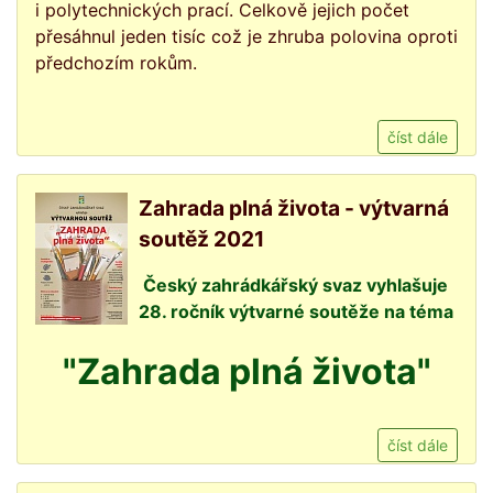
i polytechnických prací. Celkově jejich počet
přesáhnul jeden tisíc což je zhruba polovina oproti
předchozím rokům.
číst dále
Zahrada plná života - výtvarná
soutěž 2021
Český zahrádkářský svaz vyhlašuje
28. ročník výtvarné soutěže na téma
"Zahrada plná života"
číst dále