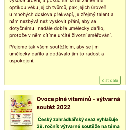
vysoké úrovni, a pokud se na ně zaměříme
optikou věku jejich tvůrců, pak jejich úroveň
u mnohých doslova překvapí, je zřejmý talent a
nám nezbývá než vyslovit přání, aby se
dotyčnému i nadále dobře umělecky dařilo,
protože v něm cítíme určité životní směřování.
Přejeme tak všem soutěžícím, aby se jim
umělecky dařilo a dodávalo jim to radost a
uspokojení.
číst dále
Ovoce plné vitamínů - výtvarná
soutěž 2022
Český zahrádkářský svaz vyhlašuje
29. ročník výtvarné soutěže na téma