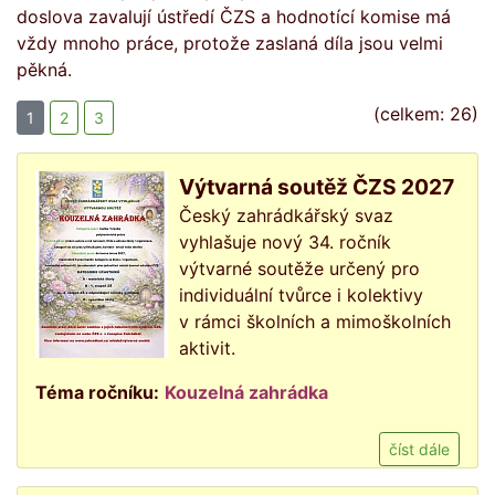
doslova zavalují ústředí ČZS a hodnotící komise má
vždy mnoho práce, protože zaslaná díla jsou velmi
pěkná.
(celkem: 26)
1
2
3
Výtvarná soutěž ČZS 2027
Český zahrádkářský svaz
vyhlašuje nový 34. ročník
výtvarné soutěže určený pro
individuální tvůrce i kolektivy
v rámci školních a mimoškolních
aktivit.
Téma ročníku:
Kouzelná zahrádka
číst dále