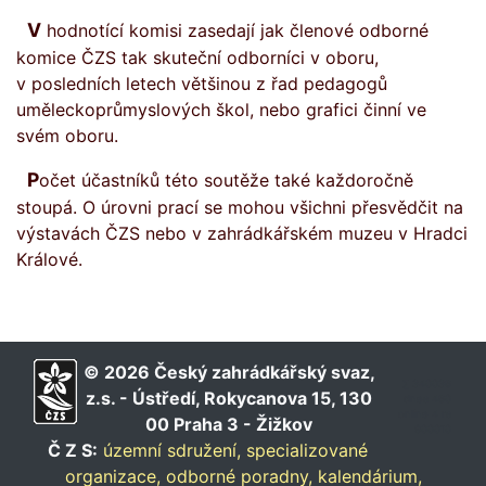
V hodnotící komisi zasedají jak členové odborné
komice ČZS tak skuteční odborníci v oboru,
v posledních letech většinou z řad pedagogů
uměleckoprůmyslových škol, nebo grafici činní ve
svém oboru.
Počet účastníků této soutěže také každoročně
stoupá. O úrovni prací se mohou všichni přesvědčit na
výstavách ČZS nebo v zahrádkářském muzeu v Hradci
Králové.
© 2026 Český zahrádkářský svaz,
∑ 340036
z.s. - Ústředí, Rokycanova 15, 130
dnes 460
online 4 rs
00 Praha 3 - Žižkov
900010
Č Z S:
územní sdružení,
specializované
organizace,
odborné poradny,
kalendárium,