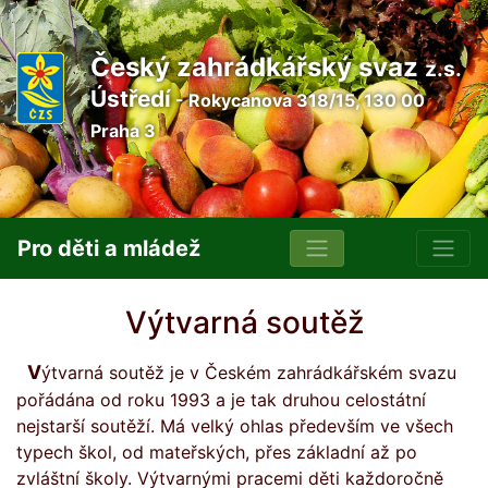
Český zahrádkářský svaz
z.s.
Ústředí
- Rokycanova 318/15, 130 00
Praha 3
Pro děti a mládež
Výtvarná soutěž
Výtvarná soutěž je v Českém zahrádkářském svazu
pořádána od roku 1993 a je tak druhou celostátní
nejstarší soutěží. Má velký ohlas především ve všech
typech škol, od mateřských, přes základní až po
zvláštní školy. Výtvarnými pracemi děti každoročně