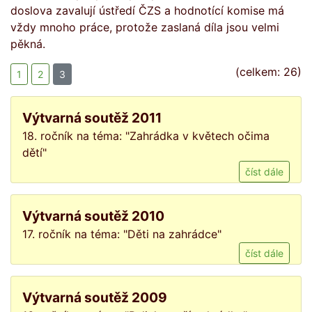
doslova zavalují ústředí ČZS a hodnotící komise má
vždy mnoho práce, protože zaslaná díla jsou velmi
pěkná.
(celkem: 26)
1
2
3
Výtvarná soutěž 2011
18. ročník na téma: "Zahrádka v květech očima
dětí"
číst dále
Výtvarná soutěž 2010
17. ročník na téma: "Děti na zahrádce"
číst dále
Výtvarná soutěž 2009