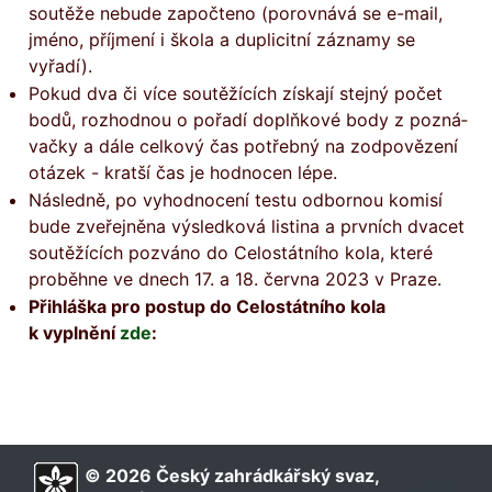
soutěže nebude započteno (porovnává se e-mail,
jméno, příjmení i škola a duplicitní záznamy se
vyřadí).
Pokud dva či více soutěžících získají stejný počet
bodů, rozhodnou o pořadí doplňkové body z poz­ná­
vačky a dále celkový čas potřebný na zodpovězení
otázek - kratší čas je hodnocen lépe.
Následně, po vyhodnocení testu odbornou komisí
bude zveřejněna výsledková listina a prvních dvacet
soutěžících pozváno do Celostátního kola, které
proběhne ve dnech 17. a 18. června 2023 v Praze.
Přihláška pro postup do Celostátního kola
k vyplnění
zde
:
© 2026 Český zahrádkářský svaz,
∑ 339910