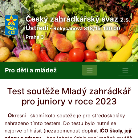
Český zahrádkářský svaz
z.s.
Ústředí
- Rokycanova 318/15, 130 00
Praha 3
Pro děti a mládež
Test soutěže Mladý zahrádkář
pro juniory v roce 2023
Okresní i školní kolo soutěže je pro středoškoláky
nahrazeno tímto testem. Do testu bylo nutné se
nejprve přihlásit (nezapomenout doplnit
IČO školy, její