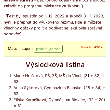
název a adresu
- bez tohoto údaje není možné soutěž
zařadit do programu ministerstva školství).
Test byl spuštěn od 1. 12. 2022 a skončil 31. 1. 2023,
nyní je přepnut do výukového režimu, kde si můžete
všechny otázky projít a podívat se jaká byla správná
odpověď.
Využito:
420x
Máte li zájem
Výsledková listina
Marie Hrušková, SŠ, ZŠ, MŠ da Vinci, (31 + 32) =
63
Anna Sýkorová, Gymnázium Blansko, (28 + 34) =
62
Eliška Karpíšková, Gymnázium Blovice, (32 + 29)
= 61