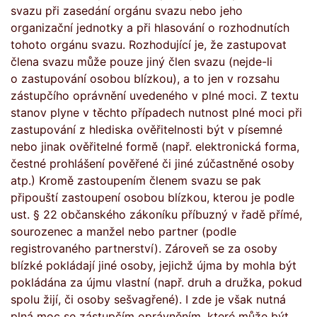
svazu při zasedání orgánu svazu nebo jeho
organizační jednotky a při hlasování o rozhodnutích
tohoto orgánu svazu. Rozhodující je, že zastupovat
člena svazu může pouze jiný člen svazu (nejde-li
o zastupování osobou blízkou), a to jen v rozsahu
zástupčího oprávnění uvedeného v plné moci. Z textu
stanov plyne v těchto případech nutnost plné moci při
zastupování z hlediska ověřitelnosti být v písemné
nebo jinak ověřitelné formě (např. elektronická forma,
čestné prohlášení pověřené či jiné zúčastněné osoby
atp.) Kromě zastoupením členem svazu se pak
připouští zastoupení osobou blízkou, kterou je podle
ust. § 22 občanského zákoníku příbuzný v řadě přímé,
sourozenec a manžel nebo partner (podle
registrovaného partnerství). Zároveň se za osoby
blízké pokládají jiné osoby, jejichž újma by mohla být
pokládána za újmu vlastní (např. druh a družka, pokud
spolu žijí, či osoby sešvagřené). I zde je však nutná
plná moc se zástupčím oprávněním, které může být