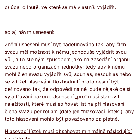
c) údaj o lhůtě, ve které se má vlastník vyjádřit.
ad a)
návrh usnesení
:
Znění usnesení musí být nadefinováno tak, aby člen
svazu měl možnost k němu jednoduše vyjádřit svou
vůli, a to stejným způsobem jako na zasedání orgánu
svazu nebo organizační jednotky; tedy aby k němu
mohl člen svazu vyjádřit svůj souhlas, nesouhlas nebo
se zdržet hlasování. Rozhodnutí proto nesmí být
definováno tak, že odpovědí na něj bude nějaké delší
vyjadřování názoru. Usnesení „pro“ musí stanovit
náležitosti, které musí splňovat listina při hlasování
člena svazu per rollam (dále jen “hlasovací lístek“), aby
toto hlasování mohlo být považováno za platné.
Hlasovací lístek musí obsahovat minimálně následující
náležitosti: