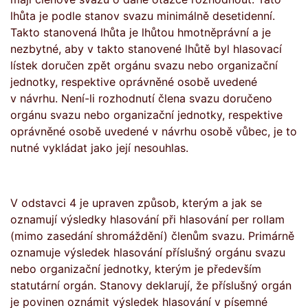
lhůta je podle stanov svazu minimálně desetidenní.
Takto stanovená lhůta je lhůtou hmotněprávní a je
nezbytné, aby v takto stanovené lhůtě byl hlasovací
lístek doručen zpět orgánu svazu nebo organizační
jednotky, respektive oprávněné osobě uvedené
v návrhu. Není-li rozhodnutí člena svazu doručeno
orgánu svazu nebo organizační jednotky, respektive
oprávněné osobě uvedené v návrhu osobě vůbec, je to
nutné vykládat jako její nesouhlas.
V odstavci 4 je upraven způsob, kterým a jak se
oznamují výsledky hlasování při hlasování per rollam
(mimo zasedání shromáždění) členům svazu. Primárně
oznamuje výsledek hlasování příslušný orgánu svazu
nebo organizační jednotky, kterým je především
statutární orgán. Stanovy deklarují, že příslušný orgán
je povinen oznámit výsledek hlasování v písemné