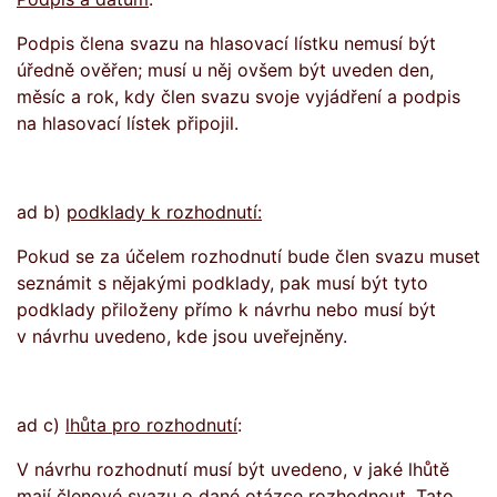
Podpis člena svazu na hlasovací lístku nemusí být
úředně ověřen; musí u něj ovšem být uveden den,
měsíc a rok, kdy člen svazu svoje vyjádření a podpis
na hlasovací lístek připojil.
ad b)
podklady k rozhodnutí:
Pokud se za účelem rozhodnutí bude člen svazu muset
seznámit s nějakými podklady, pak musí být tyto
podklady přiloženy přímo k návrhu nebo musí být
v návrhu uvedeno, kde jsou uveřejněny.
ad c)
lhůta pro rozhodnutí
:
V návrhu rozhodnutí musí být uvedeno, v jaké lhůtě
mají členové svazu o dané otázce rozhodnout. Tato