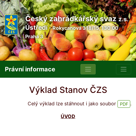
Český zahrádkářský svaz
z.s.
Ústředí
- Rokycanova 318/15, 130 00
Praha 3
Právní informace
Výklad Stanov ČZS
Celý výklad lze stáhnout i jako soubor
.
PDF
ÚVOD