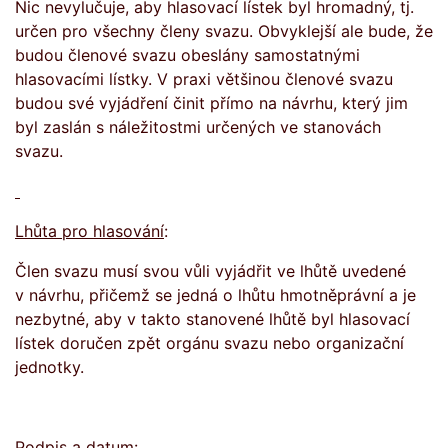
Nic nevylučuje, aby hlasovací lístek byl hromadný, tj.
určen pro všechny členy svazu. Obvyklejší ale bude, že
budou členové svazu obeslány samostatnými
hlasovacími lístky. V praxi většinou členové svazu
budou své vyjádření činit přímo na návrhu, který jim
byl zaslán s náležitostmi určených ve stanovách
svazu.
Lhůta pro hlasování
:
Člen svazu musí svou vůli vyjádřit ve lhůtě uvedené
v návrhu, přičemž se jedná o lhůtu hmotněprávní a je
nezbytné, aby v takto stanovené lhůtě byl hlasovací
lístek doručen zpět orgánu svazu nebo organizační
jednotky.
Podpis a datum
: