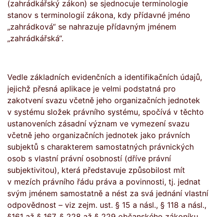
(zahrádkářský zákon)
se
sjednocuje terminologie
stanov s terminologií
zákona, kdy přídavné jméno
„zahrádková“ se nahrazuje přídavným jménem
„zahrádkářská“.
Vedle základních evidenčních a identifikačních údajů,
jejichž přesná aplikace je velmi podstatná pro
zakotvení svazu včetně jeho organizačních jednotek
v systému složek právního systému, spočívá v těchto
ustanoveních zásadní význam ve vymezení svazu
včetně jeho organizačních jednotek jako právních
subjektů s charakterem samostatných právnických
osob s vlastní právní osobností (dříve právní
subjektivitou), která představuje způsobilost mít
v mezích právního řádu práva a povinnosti, tj. jednat
svým jménem samostatně a nést za svá jednání vlastní
odpovědnost – viz zejm. ust. § 15 a násl., § 118 a násl.,
§161 až § 167, § 228 až § 229 občanského zákoníku.