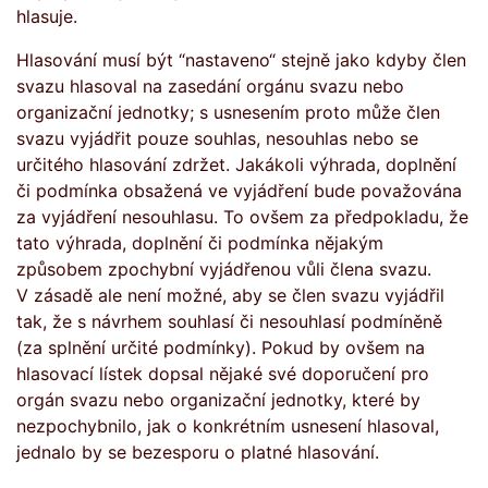
hlasuje.
Hlasování musí být “nastaveno“ stejně jako kdyby člen
svazu hlasoval na zasedání orgánu svazu nebo
organizační jednotky; s usnesením proto může člen
svazu vyjádřit pouze souhlas, nesouhlas nebo se
určitého hlasování zdržet. Jakákoli výhrada, doplnění
či podmínka obsažená ve vyjádření bude považována
za vyjádření nesouhlasu. To ovšem za předpokladu, že
tato výhrada, doplnění či podmínka nějakým
způsobem zpochybní vyjádřenou vůli člena svazu.
V zásadě ale není možné, aby se člen svazu vyjádřil
tak, že s návrhem souhlasí či nesouhlasí podmíněně
(za splnění určité podmínky). Pokud by ovšem na
hlasovací lístek dopsal nějaké své doporučení pro
orgán svazu nebo organizační jednotky, které by
nezpochybnilo, jak o konkrétním usnesení hlasoval,
jednalo by se bezesporu o platné hlasování.