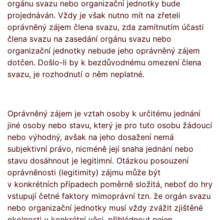
orgánu svazu nebo organizační jednotky bude
projednáván. Vždy je však nutno mít na zřeteli
oprávněný zájem člena svazu, zda zamítnutím účasti
člena svazu na zasedání orgánu svazu nebo
organizační jednotky nebude jeho oprávněný zájem
dotčen. Došlo-li by k bezdůvodnému omezení člena
svazu, je rozhodnutí o něm neplatné.
Oprávněný zájem je vztah osoby k určitému jednání
jiné osoby nebo stavu, který je pro tuto osobu žádoucí
nebo výhodný, avšak na jeho dosažení nemá
subjektivní právo, nicméně její snaha jednání nebo
stavu dosáhnout je legitimní. Otázkou posouzení
oprávněnosti (legitimity) zájmu může být
v konkrétních případech poměrně složitá, neboť do hry
vstupují četné faktory mimoprávní tzn. že orgán svazu
nebo organizační jednotky musí vždy zvážit zjištěné
okolnosti v konkrétní věci, přihlédnout nejen