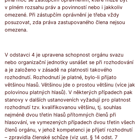
v plném rozsahu práv a povinností nebo i jakkoliv
omezené. Při zástupčím oprávnění je třeba vždy
posuzovat, zda práva zastupovaného člena nejsou
omezena.
V odstavci 4 je upravena schopnost orgánu svazu
nebo organizační jednotky usnášet se při rozhodování
a je založeno v zásadě na platnosti takového
rozhodnutí. Rozhodnutí je platné, bylo-li přijato
většinou hlasů. Většinou jde o prostou většinu (více jak
polovinou platných hlasů). V některých případech pak
stanovy v dalších ustanoveních vyžadují pro platnost
rozhodnutí tzv. kvalifikovanou většinu, tj. souhlas
nejméně dvou třetin hlasů přítomných členů při
hlasování, ve vymezených případech dvou třetin všech
členů orgánu, v jehož kompetenci je přijetí rozhodnutí
– zpravidla členské schůze (viz ust. § 14 odst. 7