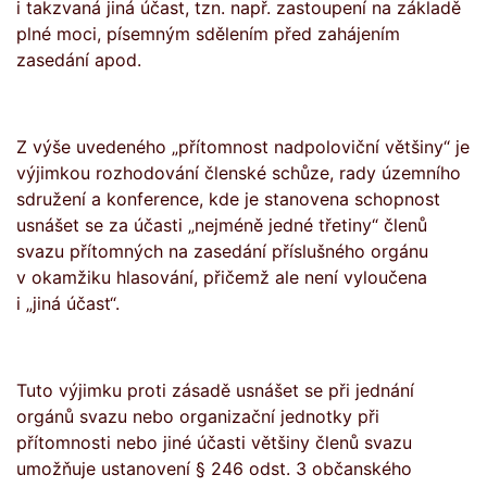
i takzvaná jiná účast, tzn. např. zastoupení na základě
plné moci, písemným sdělením před zahájením
zasedání apod.
Z výše uvedeného „přítomnost nadpoloviční většiny“ je
výjimkou rozhodování členské schůze, rady územního
sdružení a konference, kde je stanovena schopnost
usnášet se za účasti „nejméně jedné třetiny“ členů
svazu přítomných na zasedání příslušného orgánu
v okamžiku hlasování, přičemž ale není vyloučena
i „jiná účast“.
Tuto výjimku proti zásadě usnášet se při jednání
orgánů svazu nebo organizační jednotky při
přítomnosti nebo jiné účasti většiny členů svazu
umožňuje ustanovení § 246 odst. 3 občanského