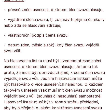
- přesné znění usnesení, o kterém člen svazu hlasuje,
- vyjádření člena svazu, tj. zda návrh přijímá či nikoliv
nebo zda se hlasování zdržuje,
- vlastnoruční podpis člena svazu,
- datum (den, měsíc a rok), kdy člen svazu vyjádřil
svou vůli.
Na hlasovacím lístku musí být uvedeno přesné znění
usnesení, o kterém člen svazu hlasuje. Je tomu tak
proto, že musí být opravdu zřejmé, k čemu člen svazu
vyjadřuje svou vůli. Jedním hlasovacím lístkem může
být hlasováno o více usneseních najednou. O každém
takovém usnesení však musí mít člen svazu možnost
vyjádřit svou vůli (souhlas či nesouhlas) samostatně.
Hlasovací lístek musí být v tomto směru přehledný,
aby bylo zřejmé, o jakém konkrétním usnesení svazu