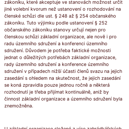
zákoníku, které akceptuje ve stanovách možnost určit
jiné volební kvorum než ustanovení o rozhodování na
členské schůzi dle ust. § 248 až § 254 občanského
zákoníku. Tuto výjimku podle ustanovení § 252
občanského zákoníku stanovy určují nejen pro
členskou schůzi základní organizace, ale nově i pro
radu územního sdružení a konferenci územního
sdružení. Důvodem je potřeba faktické možnosti
jednat o důležitých potřebách základní organizace,
rady územního sdružení a konference územního
sdružení v případech nižší účasti členů svazu na jejich
zasedání s ohledem na skutečnost, že jejich zasedání
se koná zpravidla pouze jednou ročně a některá
rozhodnutí je třeba přijímat kontinuálně, aniž by
činnost základní organizace a územního sdružení byla
znemožněna.
U základní organizace složené z více zahrádkářských