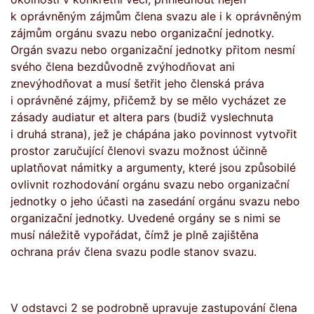
k oprávněným zájmům člena svazu ale i k oprávněným
zájmům orgánu svazu nebo organizační jednotky.
Orgán svazu nebo organizační jednotky přitom nesmí
svého člena bezdůvodně zvýhodňovat ani
znevýhodňovat a musí šetřit jeho členská práva
i oprávněné zájmy, přičemž by se mělo vycházet ze
zásady audiatur et altera pars (budiž vyslechnuta
i druhá strana), jež je chápána jako povinnost vytvořit
prostor zaručující členovi svazu možnost účinně
uplatňovat námitky a argumenty, které jsou způsobilé
ovlivnit rozhodování orgánu svazu nebo organizační
jednotky o jeho účasti na zasedání orgánu svazu nebo
organizační jednotky. Uvedené orgány se s nimi se
musí náležitě vypořádat, čímž je plně zajištěna
ochrana práv člena svazu podle stanov svazu.
V odstavci 2 se podrobně upravuje zastupování člena