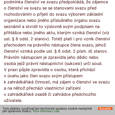
podmínka členství ve svazu předpokládá, že zájemce
o členství ve svazu se se stanovami svazu před
rozhodováním o přijetí do svazu výborem základní
organizace nebo jiného příslušného orgánu svazu
seznámil a stvrdil to výslovně svým podpisem na
přihlášce nebo jiného aktu, kterým vzniká členství (viz
ust. § 6 odst. 2 stanov). Totéž platí i pro vznik členství
přechodem na právního nástupce člena svazu, jehož
členství vzniká podle ust. § 6 odst. 2 písm. d) stanov.
Právním nástupcem je zpravidla jeho dědic nebo
osoba jejíž právní nástupnictví (sukcesi) určí soud.
V praxi půjde zpravidla o osobu, která přichází
v úvahu jako člen svazu svým přístupem
k zahrádkářské činnosti, má zájem o členství ve svazu
a na něhož přechází vlastnictví zařízení
v zahrádkářské osadě či zahrádce předchozího
uživatele.
Tyto stránky využívají jen technické soubory cookie nezbytné
Rozumím
pro správnou funkci.
Více informací zde
.