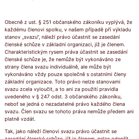
Obecně z ust. § 251 občanského zákoníku vyplývá, že
každému členovi spolku, v našem případě pří výkladu
stanov „svazu“, náleží právo účastnit se zasedání
členské schůze v základní organizaci, jíž je členem.
Charakteristickým rysem práva účastnit se zasedání
členské schůze je, že nemůže být vykonáváno ze
strany člena svazu individuálně, ale může být
vykonáváno vždy pouze společně s ostatními členy
základní organizace. Toto právo nelze stanovami
svazu zcela vyloučit, a to ani za použití pravidla
uvedeného v § 247 odst. 3 občanského zákoníku,
neboť se jedná o nezadatelné právo každého člena
svazu. Člen svazu se tohoto práva nemůže předem ani
platně vzdát.
Tak, jako náleží členovi svazu právo účastnit se
zasedání členské schůze, jíž je členem, nelze odepřít