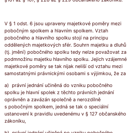
V § 1 odst. 6 jsou upraveny majetkové poměry mezi
pobočným spolkem a hlavním spolkem. Vztah
pobočného a hlavního spolku stojí na principu
oddělených majetkových sfér. Souhrn majetku a dluhů
(tj. jmění) pobočného spolku tedy nelze považovat za
podmnožinu majetku hlavního spolku. Jejich vzájemné
majetkové poměry se tak nijak neliší od vztahu mezi
samostatnými právnickými osobami s výjimkou, že za
a) právní jednání učiněná do vzniku pobočného
spolku je hlavní spolek z těchto právních jednání
oprávněn a zavázán společně a nerozdílně
s pobočným spolkem, jedná se tak o speciální
ustanovení k pravidlu uvedenému v § 127 občanského
zákoníku,
b) právní jednání učiněná po vzniku pobočného