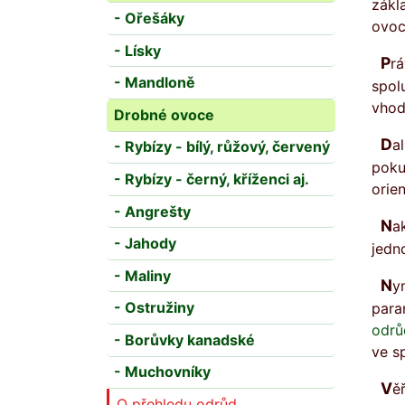
zákl
- Ořešáky
ovoc
- Lísky
Právě náročnost na výběr odrůdy jsme se snažili snížit pomocí výběru parametrů a termínů. Ve
- Mandloně
spol
vhod
Drobné ovoce
Dalším kritériem pro porovnávání a třídění je pak i termín (období), většinou sklizně nebo konzumu,
- Rybízy - bílý, růžový, červený
poku
- Rybízy - černý, kříženci aj.
orien
- Angrešty
Nakonec se dá u vybraných odrůd použít klasické porovnání vlastností zobrazením v tabulce, kdy jsou
- Jahody
jedn
- Maliny
Nyní je v Přehledu zveřejněno přes 700 odrůd a ještě více než 170 jich čeká na zveřejnění po doplnění
- Ostružiny
para
odrů
- Borůvky kanadské
ve s
- Muchovníky
Věříme, že vám Přehled odrůd ovoce bude nápomocen při výběru vhodné odrůdy do vaší zahrádky.
O přehledu odrůd