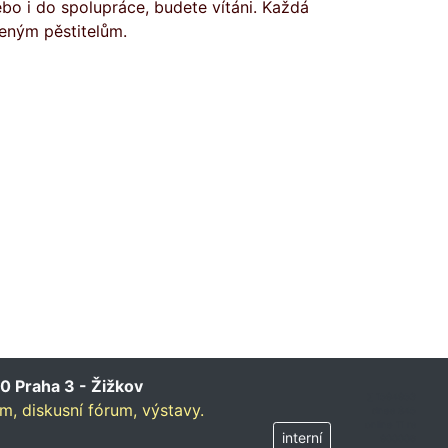
o i do spolupráce, budete vítáni. Každá
eným pěstitelům.
0 Praha 3 - Žižkov
∑ 1594953
um,
diskusní fórum,
výstavy.
dnes 845
online 11 rs
interní
900006