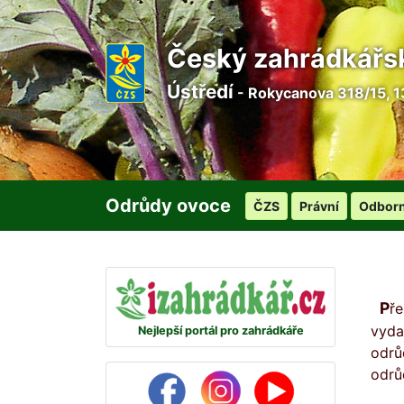
Český zahrádkářs
Ústředí
- Rokycanova 318/15, 1
Odrůdy ovoce
ČZS
Právní
Odbor
Př
vyda
Nejlepší portál pro zahrádkáře
odrů
odrů