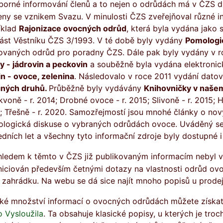
eny se vznikem Svazu. V minulosti ČZS zveřejňoval různé i
íklad
Rajonizace ovocných odrůd
, která byla vydána jako
ást Věstníku ČZS 3/1993. V té době byly vydány
Pomologi
ovaných odrůd pro poradny ČZS. Dále pak byly vydány v 
sy - jádrovin a peckovin
a souběžně byla vydána elektronic
in - ovoce, zelenina
. Následovalo v roce 2011 vydání dat
ných druhů.
Průběžně byly vydávány
Knihovničky v naše
voně - r. 2014; Drobné ovoce - r. 2015; Slivoně - r. 2015; Hr
; Třešně - r. 2020. Samozřejmostí jsou mnohé články o nov
logická diskuse o vybraných odrůdách ovoce. Uváděný se
edních let a všechny tyto informační zdroje byly dostupné i 
iniciován především četnými dotazy na vlastnosti odrůd ovo
 zahrádku. Na webu se dá sice najít mnoho popisů u prodej
elké množství informací o ovocných odrůdách můžete získat
o Vysloužila
. Ta obsahuje klasické popisy, u kterých je troc