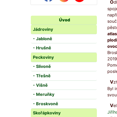
Odborné informování členů a to nejen o odrůdách má v ČZS dlouhou tradici, jeho začátky jsou přímo
spoj
např
Úvod
souč
pěst
Jádroviny
atla
- Jabloně
plod
ovoc
- Hrušně
Brosk
Peckoviny
2019
Pomo
- Slivoně
posl
- Třešně
Vzhledem k těmto v ČZS již publikovaným informacím nebyl vznik Přehledu odrůd ničím neobvyklým.
- Višně
Byl 
- Meruňky
svou
- Broskvoně
V
Jiříh
Skořápkoviny