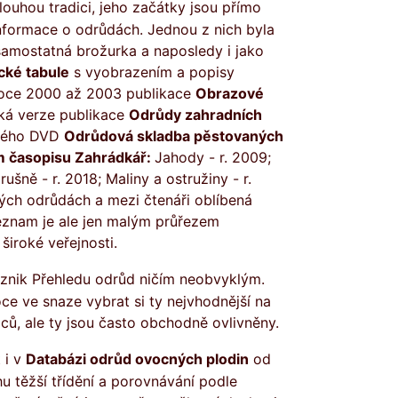
nformace o odrůdách. Jednou z nich byla
 samostatná brožurka a naposledy i jako
cké tabule
s vyobrazením a popisy
roce 2000 až 2003 publikace
Obrazové
ká verze publikace
Odrůdy zahradních
ového DVD
Odrůdová skladba pěstovaných
m časopisu Zahrádkář:
Jahody - r. 2009;
ušně - r. 2018; Maliny a ostružiny - r.
ých odrůdách a mezi čtenáři oblíbená
znam je ale jen malým průřezem
široké veřejnosti.
ce ve snaze vybrat si ty nejvhodnější na
ců, ale ty jsou často obchodně ovlivněny.
 i v
Databázi odrůd ovocných plodin
od
hu těžší třídění a porovnávání podle