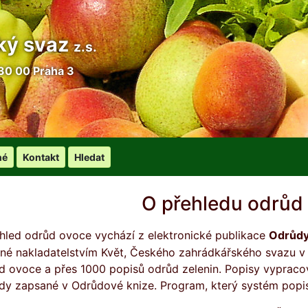
ký svaz
z.s.
30 00 Praha 3
né
Kontakt
Hledat
O přehledu odrůd
ehled odrůd ovoce vychází z elektronické publikace
Odrůdy 
né nakladatelstvím Květ, Českého zahrádkářského svazu v
d ovoce a přes 1000 popisů odrůd zelenin. Popisy vypraco
dy zapsané v Odrůdové knize. Program, který systém popis