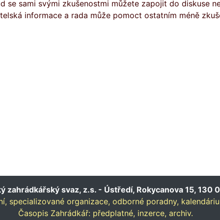
d se sami svými zkušenostmi můžete zapojit do diskuse neb
itelská informace a rada může pomoct ostatním méně zkuš
 zahrádkářský svaz, z.s. - Ústředí, Rokycanova 15, 130 0
í,
specializované organizace,
odborné poradny,
kalendári
Časopis Zahrádkář:
předplatné,
inzerce,
archiv.