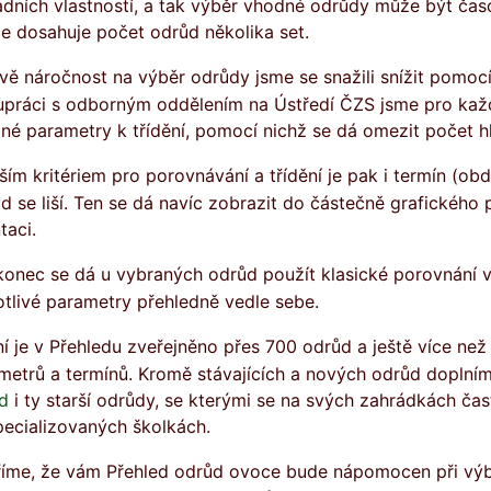
adních vlastností, a tak výběr vhodné odrůdy může být čas
e dosahuje počet odrůd několika set.
upráci s odborným oddělením na Ústředí ČZS jsme pro kaž
né parametry k třídění, pomocí nichž se dá omezit počet 
d se liší. Ten se dá navíc zobrazit do částečně grafického 
taci.
otlivé parametry přehledně vedle sebe.
metrů a termínů. Kromě stávajících a nových odrůd doplní
d
i ty starší odrůdy, se kterými se na svých zahrádkách čas
pecializovaných školkách.