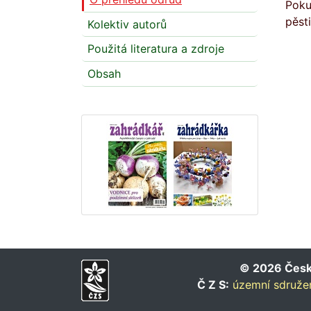
Poku
pěst
Kolektiv autorů
Použitá literatura a zdroje
Obsah
© 2026 Český
Č Z S:
územní sdružen