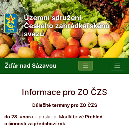
Územní sdružení
Českého zahrádkářského
svazu
Žďár nad Sázavou
Informace pro ZO ČZS
Důležité termíny pro ZO ČZS
do 28. února -
poslat p. Modlitbové
Přehled
o činnosti za předchozí rok