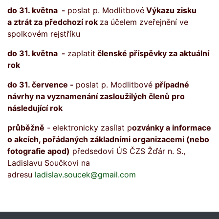
do 31. května -
poslat p. Modlitbové
Výkazu zisku
a ztrát za předchozí rok
za
účelem zveřejnění ve
spolkovém rejstříku
do 31. května -
zaplatit
členské příspěvky za aktuální
rok
do 31. července -
poslat p. Modlitbové
případné
návrhy na vyznamenání zasloužilých členů pro
následující rok
průběžně
- elektronicky zasílat p
ozvánky a informace
o akcích, pořádaných základními organizacemi (nebo
fotografie apod)
předsedovi ÚS ČZS Žďár n. S.,
Ladislavu Součkovi na
adresu
ladislav.soucek@gmail.com