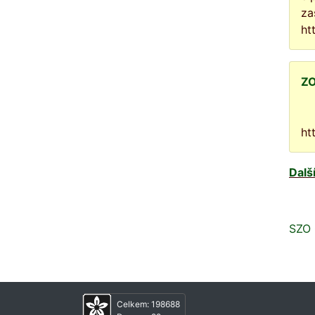
za
ht
ZO
ht
Dalš
SZO 
Celkem:
198688