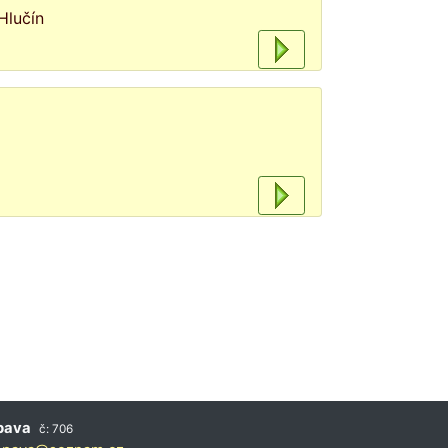
Hlučín
pava
č: 706