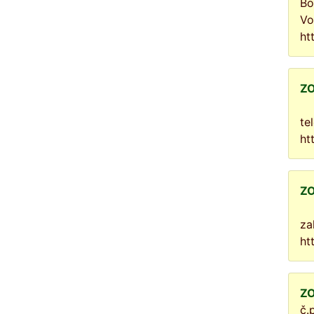
Bo
Vo
ht
ZO
te
ht
ZO
za
ht
ZO
č.