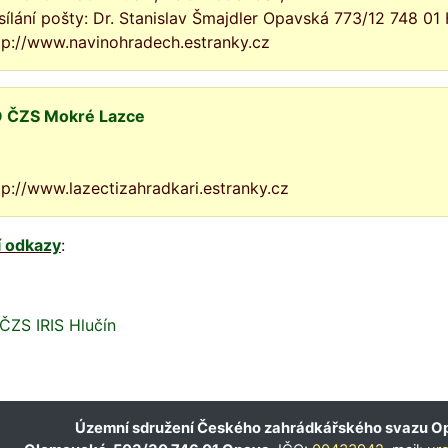
sílání pošty: Dr. Stanislav Šmajdler Opavská 773/12 748 01 
tp://www.navinohradech.estranky.cz
 ČZS Mokré Lazce
tp://www.lazectizahradkari.estranky.cz
í odkazy
:
ČZS IRIS Hlučín
Územní sdružení Českého zahrádkářského svazu O