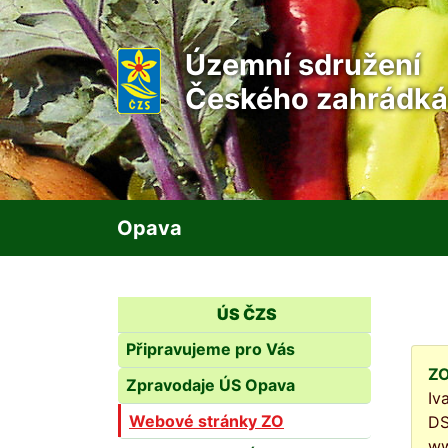
Územní sdružení
Českého zahrádká
Opava
ÚS ČZS
Připravujeme pro Vás
ZO
Zpravodaje ÚS Opava
Iv
Webové stránky ZO
DS
ww