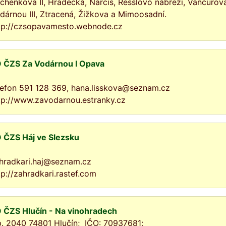
chenkova II, Hradecká, Narcis, Resslovo nábřeží, Vančurova
dárnou III, Ztracená, Žižkova a Mimoosadní.
tp://czsopavamesto.webnode.cz
 ČZS Za Vodárnou I Opava
lefon 591 128 369, hana.lisskova@seznam.cz
tp://www.zavodarnou.estranky.cz
 ČZS Háj ve Slezsku
hradkari.haj@seznam.cz
tp://zahradkari.rastef.com
 ČZS Hlučín - Na vinohradech
p. 2040 74801 Hlučín; IČO: 70937681;