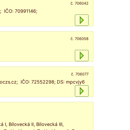
č. 706042
z; IČO: 70991146;
č. 706058
č. 706077
zoczs.cz; IČO: 72552298; DS: mpcvjy6
, Bílovecká II, Bílovecká III,