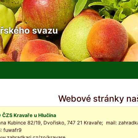
řského svazu
Webové stránky na
 ČZS Kravaře u Hlučína
ana Kubince 82/19, Dvořisko, 747 21 Kravaře; mail: zahra
: fuwafr9
w.zahradkari.cz/zo/kravare