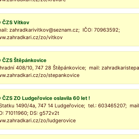
 ČZS Vítkov
il: zahradkarivitkov@seznam.cz; IČO: 70963592;
w.zahradkari.cz/zo/vitkov
 ČZS Štěpánkovice
hradní 408/10, 747 28 Štěpánkovice; mail: zahradkariste
w.zahradkari.cz/zo/stepankovice
 ČZS ZO Ludgeřovice oslavila 60 let !
Statku 1490/4a, 747 14 Ludgeřovice; tel.: 603465207; mai
O: 71011960; DS: g572v2t
w.zahradkari.cz/zo/ludgerovice