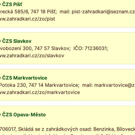
 ČZS Píšť
recká 585/6, 747 18 Píšť; mail: pist-zahradkari@seznam.c
w.zahradkari.cz/zo/pist
 ČZS Slavkov
vobození 300, 747 57 Slavkov; IČO: 71236031;
w.zahradkari.cz/zo/slavkov
 ČZS Markvartovice
Potoka 230, 747 14 Markvartovice; mail: markvartovice@
w.zahradkari.cz/zo/markvartovice
 ČZS Opava-Město
 706017, Skládá se z zahrádkových osad: Benzinka, Bílovecká I