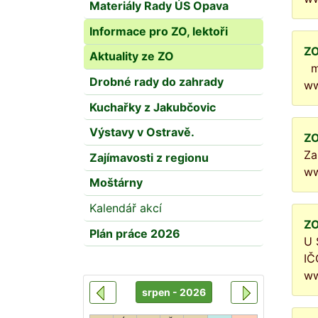
Materiály Rady ÚS Opava
Informace pro ZO, lektoři
ZO
Aktuality ze ZO
ma
Drobné rady do zahrady
ww
Kuchařky z Jakubčovic
Výstavy v Ostravě.
ZO
Za
Zajímavosti z regionu
ww
Moštárny
Kalendář akcí
ZO
Plán práce 2026
U 
IČ
ww