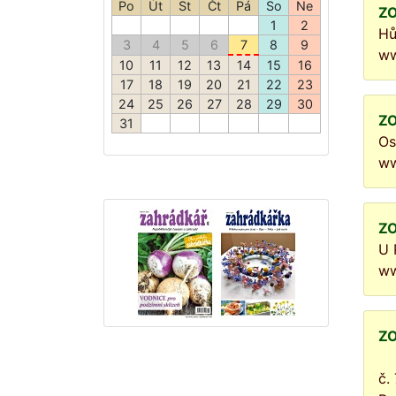
ZO
Hů
ww
ZO
Os
ww
ZO
U 
ww
ZO
č.