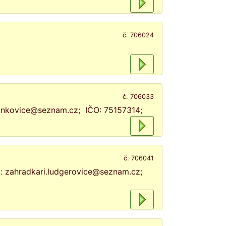
č. 706024
č. 706033
pankovice@seznam.cz; IČO: 75157314;
č. 706041
l: zahradkari.ludgerovice@seznam.cz;