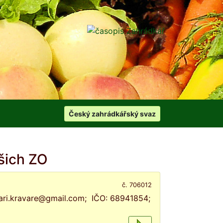
Český zahrádkářský svaz
šich ZO
č. 706012
dkari.kravare@gmail.com; IČO: 68941854;