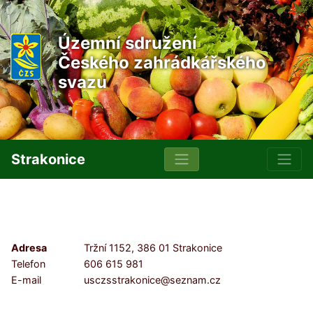
Územní sdružení
Českého zahrádkářského
svazu
Strakonice
Adresa
Tržní 1152, 386 01 Strakonice
Telefon
606 615 981
E-mail
usczsstrakonice@seznam.cz