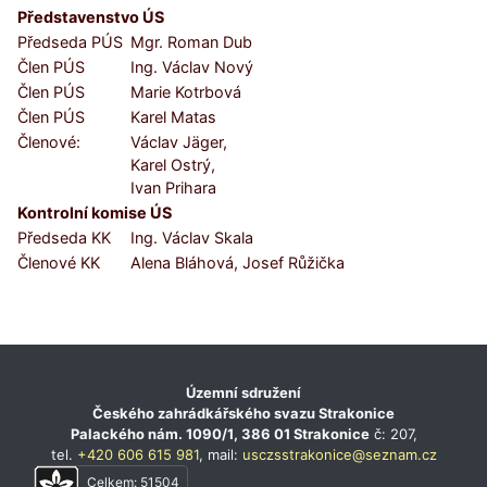
Představenstvo ÚS
Předseda PÚS
Mgr. Roman Dub
Člen PÚS
Ing. Václav Nový
Člen PÚS
Marie Kotrbová
Člen PÚS
Karel Matas
Členové:
Václav Jäger,
Karel Ostrý,
Ivan Prihara
Kontrolní komise ÚS
Předseda KK
Ing. Václav Skala
Členové KK
Alena Bláhová, Josef Růžička
Územní sdružení
Českého zahrádkářského svazu Strakonice
Palackého nám. 1090/1, 386 01 Strakonice
č: 207,
tel.
+420 606 615 981
, mail:
usczsstrakonice@seznam.cz
Celkem:
51504