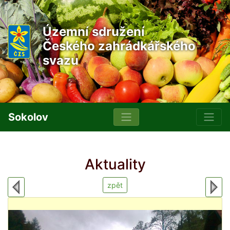
Územní sdružení
Českého zahrádkářského
svazu
Sokolov
Aktuality
zpět