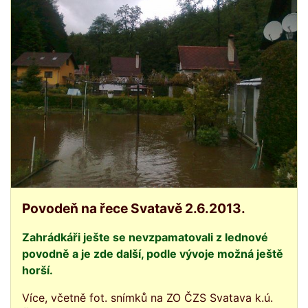
Povodeň na řece Svatavě 2.6.2013.
Zahrádkáři ješte se nevzpamatovali z lednové
povodně a je zde další, podle vývoje možná ještě
horší.
Více, včetně fot. snímků na ZO ČZS Svatava k.ú.