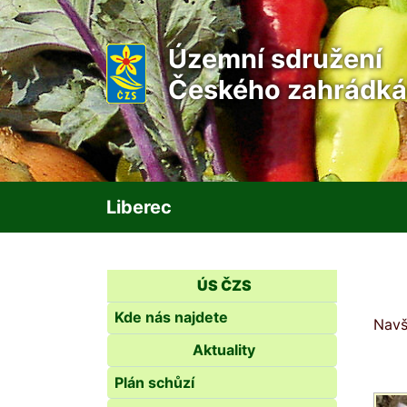
Územní sdružení
Českého zahrádká
Liberec
ÚS ČZS
Kde nás najdete
Navš
Aktuality
Plán schůzí