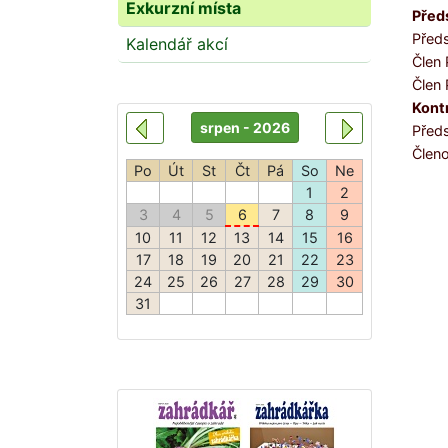
Exkurzní místa
Před
Před
Kalendář akcí
Člen
Člen
Kont
Před
Člen