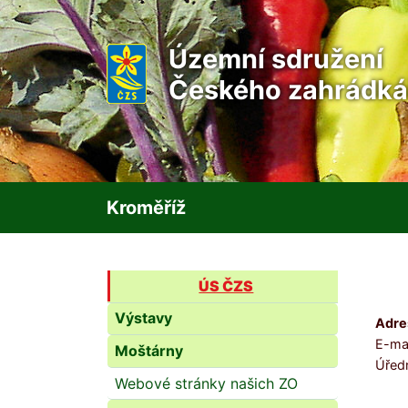
Územní sdružení
Českého zahrádká
Kroměříž
ÚS ČZS
Výstavy
Adre
E-mai
Moštárny
Úřed
Webové stránky našich ZO