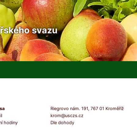
řského svazu
sa
Riegrovo nám. 191, 767 01 Kroměříž
l
krom@usczs.cz
ní hodiny
Dle dohody