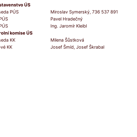
stavenstvo ÚS
seda PÚS
Miroslav Symerský, 736 537 891
 PÚS
Pavel Hradečný
 PÚS
Ing. Jaromír Kleibl
rolní komise ÚS
seda KK
Milena Šůstková
ové KK
Josef Šmíd, Josef Škrabal