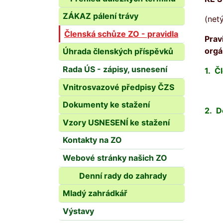
ZÁKAZ pálení trávy
(net
Členská schůze ZO - pravidla
Prav
orgá
Úhrada členských příspěvků
Rada ÚS - zápisy, usnesení
1. Č
Vnitrosvazové předpisy ČZS
Dokumenty ke stažení
2. D
Vzory USNESENÍ ke stažení
Kontakty na ZO
Webové stránky našich ZO
Denní rady do zahrady
Mladý zahrádkář
Výstavy