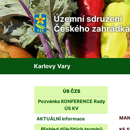
Územní sdružení
Českého zahrádká
Karlovy Vary
ÚS ČZS
Pozvánka KONFERENCE Rady
ÚS KV
MA
AKTUÁLNÍ informace
Přehled důležitých termínů
KE 