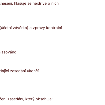
esení, hlasuje se nejdříve o nich
(účetní závěrka) a zprávy kontrolní
hlasováno
ající zasedání ukončí
ní zasedání, který obsahuje: