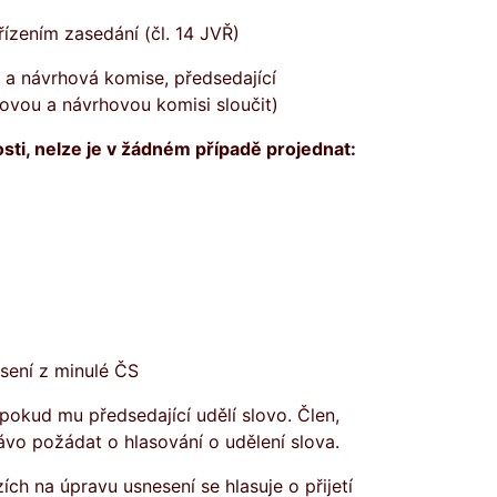
ízením zasedání (čl. 14 JVŘ)
 a návrhová komise, předsedající
ovou a návrhovou komisi sloučit)
ti, nelze je v žádn
ém případě projednat:
esení z minulé ČS
okud mu předsedající udělí slovo. Člen,
vo požádat o hlasování o udělení slova.
h na úpravu usnesení se hlasuje o přijetí