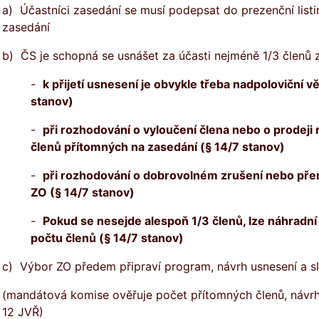
a) Účastníci zasedání se musí podepsat do prezenční listin
zasedání
b) ČS je schopná se usnášet za účasti nejméně 1/3 členů
-
k přijetí usnesení je obvykle třeba nadpoloviční v
stanov)
-
při rozhodování o vyloučení člena nebo o prodeji
členů přítomných na zasedání
(§ 14/7 stanov)
-
při rozhodování o dobrovoln
ém zrušení nebo přem
ZO
(§ 14/7 stanov)
-
Pokud se nesejde alespoň 1/3 členů
, lze náhradn
počtu členů (
§ 14/7 stanov)
c) Výbor ZO předem připraví program, návrh usnesení a 
(mandátová komise ověřuje počet přítomných členů, návrh
12 JVŘ)