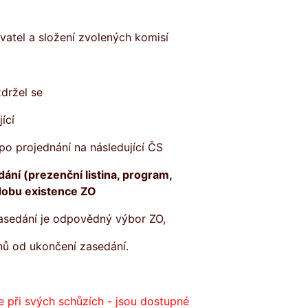
vatel a složení zvolených komisí
zdržel se
ící
po projednání na následující ČS
dání (prezenční listina, program,
 dobu existence ZO
asedání je odpovědný výbor ZO,
dnů od ukončení zasedání.
e při svých schůzích - jsou dostupné