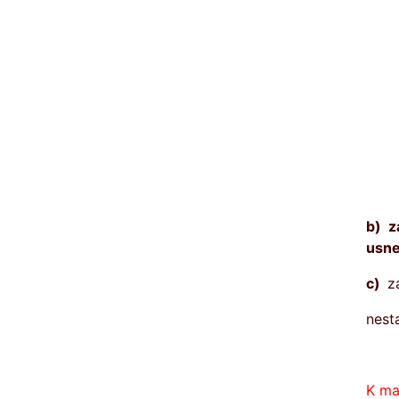
b)
z
usne
c)
z
nest
K ma