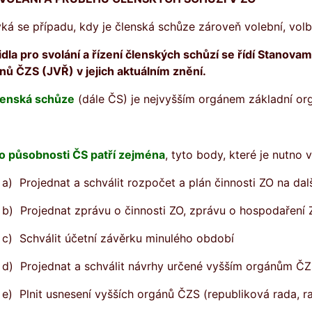
ýká se případu, kdy je členská schůze zároveň volební, vo
idla pro svolání a řízení členských schůzí se řídí Stanov
nů ČZS (JVŘ) v jejich aktuálním znění.
lenská schůze
(dále ČS) je nejvyšším orgánem základní org
o působnosti ČS patří zejména
, tyto body, které je nutno 
a) Projednat a schválit rozpočet a plán činnosti ZO na dal
b) Projednat zprávu o činnosti ZO, zprávu o hospodaření 
c) Schválit účetní závěrku minulého období
d) Projednat a schválit návrhy určené vyšším orgánům Č
e) Plnit usnesení vyšších orgánů ČZS (republiková rada, r