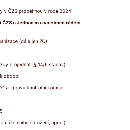
lby v ČZS proběhnou v roce 2024)
ami ČZS a Jednacím a volebním řádem
anizace (dále jen ZO)
vždy projednat (§ 14/6 stanov):
ší období
ZO a zprávu kontrolní komise
ZS
ada územního sdružení, apod.)