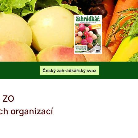
Český zahrádkářský svaz
e ZO
ch organizací