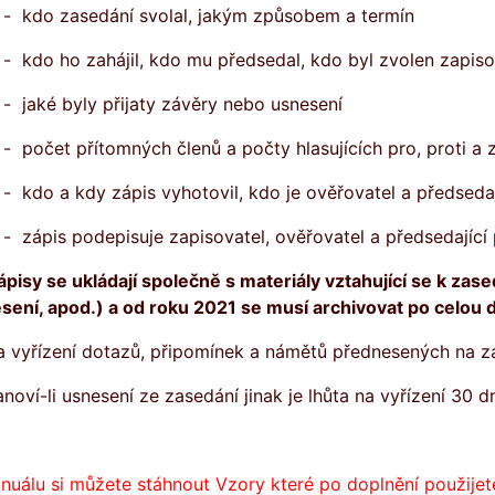
- kdo zasedání svolal, jakým způsobem a termín
- kdo ho zahájil, kdo mu předsedal, kdo byl zvolen zapiso
- jaké byly přijaty závěry nebo usnesení
- počet přítomných členů a počty hlasujících pro, proti a 
- kdo a kdy zápis vyhotovil, kdo je ověřovatel a předsedaj
- zápis podepisuje zapisovatel, ověřovatel a předsedající 
ápisy se ukládají společně s
materiály vztahující se k zase
sení, apod.) a od roku 2021 se musí archivovat po celou
a vyřízení dotazů, připomínek a námětů přednesených na z
anoví-li usnesení ze zasedání jinak je lhůta na vyřízení 30 
nuálu si můžete stáhnout Vzory které po doplnění použijet