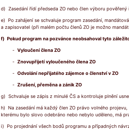
d) Zasedání řídí předseda ZO nebo člen výboru pověřený ř
e) Po zahájení se schvaluje program zasedání, mandátová
a zapisovatel (při malém počtu členů ZO je možno mandát
f)
Pokud program na pozvánce neobsahoval tyto záležitos
-
Vyloučení člena ZO
-
Znovupřijetí vyloučen
ého člena ZO
-
Odvolání nepřijat
ého zájemce o členství v ZO
-
Zrušení, přeměna a zánik ZO
g) Schvaluje se zápis z minulé ČS a kontroluje plnění usn
h) Na zasedání má každý člen ZO právo volného projevu, p
kterému bylo slovo odebráno nebo nebylo uděleno, má prá
i) Po projednání všech bodů programu a případných návrzíc