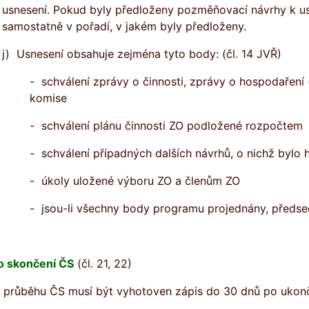
usnesení. Pokud byly předloženy pozměňovací návrhy k usn
samostatně v pořadí, v jakém byly předloženy.
j) Usnesení obsahuje zejména tyto body: (čl. 14 JVŘ)
- schválení zprávy o činnosti, zprávy o hospodaření 
komise
- schválení plánu činnosti ZO podložené rozpočtem
- schválení případných dalších návrhů, o nichž bylo 
- úkoly uložené výboru ZO a členům ZO
- jsou-li všechny body programu projednány, předsed
o skončení ČS
(čl. 21, 22)
 průběhu ČS musí být vyhotoven zápis do 30 dnů po ukonče