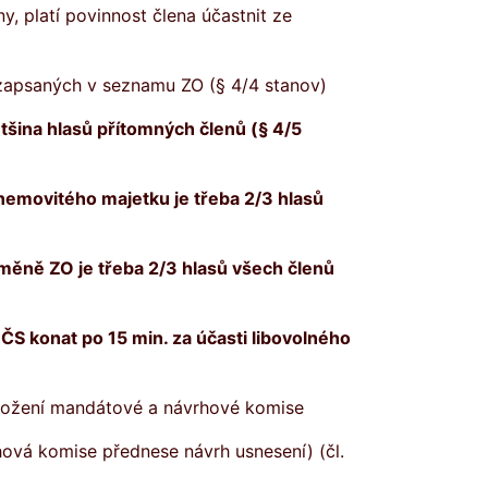
y, platí povinnost člena účastnit ze
 zapsaných v seznamu ZO (§ 4/4 stanov)
ětšina hlasů přítomný
ch členů
(§ 4/5
 nemovit
ého majetku je třeba 2/3 hlasů
ěně ZO je třeba 2/3 hlasů všech členů
í ČS konat po 15 min. za účasti libovolného
složení mandátové a návrhové komise
ová komise přednese návrh usnesení) (čl.