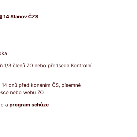
§ 14 Stanov ČZS
oka
 1/3 členů ZO nebo předseda Kontrolní
ě 14 dnů před konáním ČS, písemně
esce nebo webu ZO.
to a
program schůze