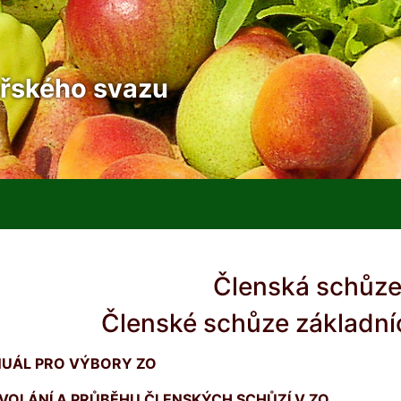
řského svazu
Členská schůz
Členské schůze základní
NUÁ
L PRO V
Ý
BORY ZO
SVOLÁNÍ
A PR
ŮBĚHU Č
LENSK
ÝCH SCHŮZÍ V ZO