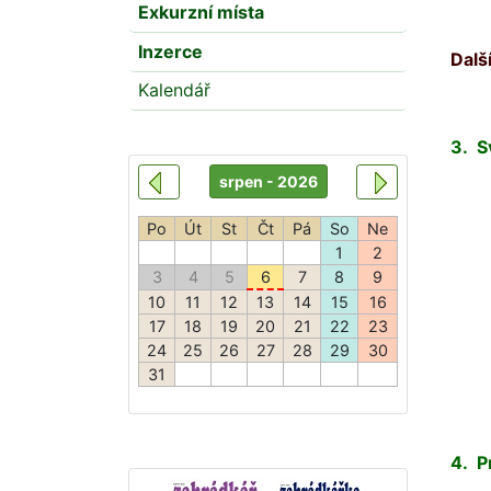
Exkurzní místa
Inzerce
Dalš
Kalendář
3. S
4. P