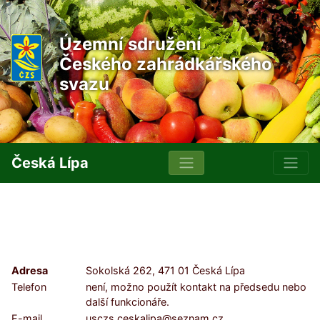
Územní sdružení
Českého zahrádkářského
svazu
Česká Lípa
Adresa
Sokolská 262, 471 01 Česká Lípa
Telefon
není, možno použít kontakt na předsedu nebo
další funkcionáře.
E-mail
usczs.ceskalipa@seznam.cz