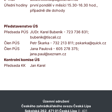
Úřední hodiny
první pondělí v měsíci 15.30-16.30 hod.,
případně dle dohody
Představenstvo ÚS
Předseda PÚS
JUDr. Karel Bubeník - 723 736 831;
bubenik@tiscali.cz
Člen PÚS
Petr Škarka - 732 213 811; pskarka@quick.cz
Člen PÚS
Jana Paulová - 605 278 375;
jana.paul@seznam.cz
Kontrolní komise ÚS
Předseda KK
Jan Karel
Územní sdružení
Českého zahrádkářského svazu Česká Lípa
Sokolská 262, 471 01 Česká Lípa
č: 401