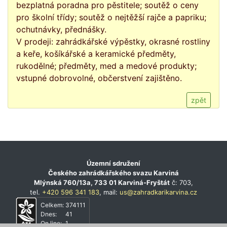
bezplatná poradna pro pěstitele; soutěž o ceny
pro školní třídy; soutěž o nejtěžší rajče a papriku;
ochutnávky, přednášky.
V prodeji: zahrádkářské výpěstky, okrasné rostliny
a keře, košíkářské a keramické předměty,
rukodělné; předměty, med a medové produkty;
vstupné dobrovolné, občerstvení zajištěno.
zpět
Územní sdružení
Českého zahrádkářského svazu Karviná
Mlýnská 760/13a, 733 01 Karviná-Fryštát
č: 703,
tel.
+420 596 341 183
, mail:
us@zahradkarikarvina.cz
Celkem:
374111
Dnes:
41
On line:
1