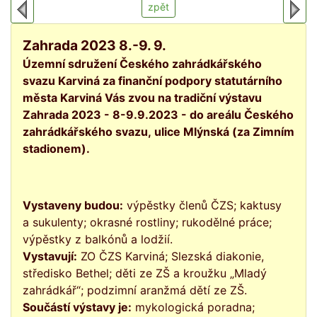
zpět
Zahrada 2023 8.-9. 9.
Územní sdružení Českého zahrádkářského
svazu Karviná za finanční podpory statutárního
města Karviná Vás zvou na tradiční výstavu
Zahrada 2023 - 8-9.9.2023 - do areálu Českého
zahrádkářského svazu, ulice Mlýnská (za Zimním
stadionem).
Vystaveny budou:
výpěstky členů ČZS; kaktusy
a sukulenty; okrasné rostliny; rukodělné práce;
výpěstky z balkónů a lodžií.
Vystavují:
ZO ČZS Karviná; Slezská diakonie,
středisko Bethel; děti ze ZŠ a kroužku „Mladý
zahrádkář“; podzimní aranžmá dětí ze ZŠ.
Součástí výstavy je:
mykologická poradna;