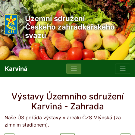
Územní sdružení
Českého zahrádkářského
svazu
Karviná
Výstavy Územního sdružení
Karviná - Zahrada
Naše ÚS pořádá výstavy v areálu ČZS Mlýnská (za
zimním stadionem).