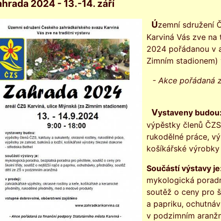
hrada 2024 - 13.-14. září
Územní sdružení Českého zahrádkářského svazu
Karviná Vás zve na 
2024 pořádanou v a
Zimním stadionem) 
- Akce pořádaná z
Vystaveny budou
výpěstky členů ČZS,
rukodělné práce, vý
košíkářské výrobky 
Součástí výstavy je
mykologická poradn
soutěž o ceny pro šk
a papriku, ochutnáv
v podzimním aranž