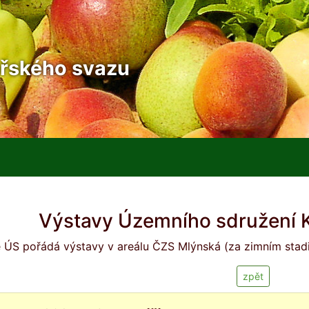
řského svazu
Výstavy Územního sdružení K
 ÚS pořádá výstavy v areálu ČZS Mlýnská (za zimním stad
zpět