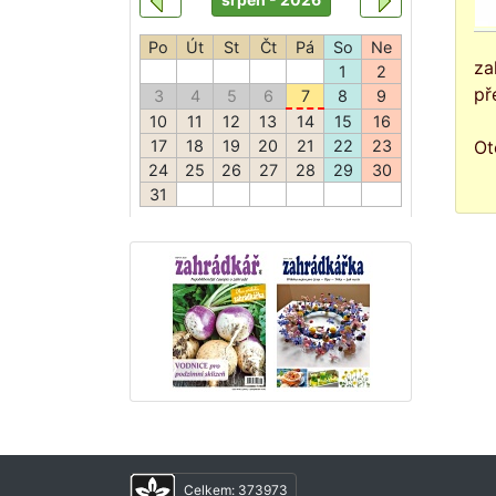
za
př
Ot
Celkem:
373973