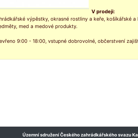
V prodeji:
hrádkářské výpěstky, okrasné rostliny a keře, košíkářské 
edměty, med a medové produkty.
evřeno 9:00 - 18:00, vstupné dobrovolné, občerstvení zaji
Územní sdružení Českého zahrádkářského svazu Ka