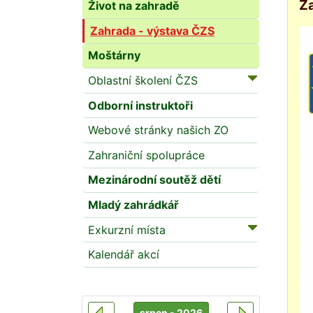
Za
Život na zahradě
Zahrada - výstava ČZS
Moštárny
Oblastní školení ČZS
Odborní instruktoři
Webové stránky našich ZO
Zahraniční spolupráce
Mezinárodní soutěž dětí
Mladý zahrádkář
Exkurzní místa
Kalendář akcí