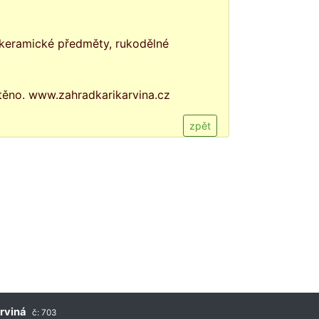
a keramické předměty, rukodělné
štěno. www.zahradkarikarvina.cz
zpět
rviná
č: 703