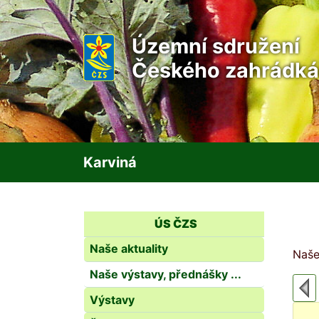
Územní sdružení
Českého zahrádká
Karviná
ÚS ČZS
Naše aktuality
Naše
Naše výstavy, přednášky ...
Výstavy