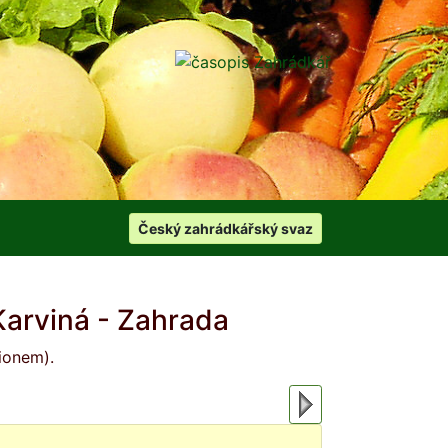
Český zahrádkářský svaz
arviná - Zahrada
ionem).