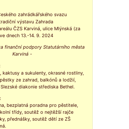
tradiční výstavu Zahrada
reálu ČZS Karviná, ulice Mlýnská (za
ve dnech 13.-14. 9. 2024
a finanční podpory Statutárního města
Karviná -
:
 kaktusy a sukulenty, okrasné rostliny,
pěstky ze zahrad, balkónů a lodžií,
Slezské diakonie střediska Bethel.
:
a, bezplatná poradna pro pěstitele,
olní třídy, soutěž o nejtěžší rajče
ky, přednášky, soutěž dětí ze ZŠ
má.