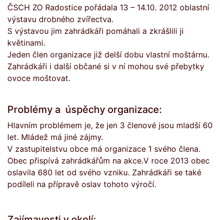
ČSCH ZO Radostice pořádala 13 – 14.10. 2012 oblastní
výstavu drobného zvířectva.
S výstavou jim zahrádkáři pomáhali a zkrášlili ji
květinami.
Jeden člen organizace již delší dobu vlastní moštárnu.
Zahrádkáři i další občané si v ní mohou své přebytky
ovoce moštovat.
Problémy a úspěchy organizace:
Hlavním problémem je, že jen 3 členové jsou mladší 60
let. Mládež má jiné zájmy.
V zastupitelstvu obce má organizace 1 svého člena.
Obec přispívá zahrádkářům na akce.V roce 2013 obec
oslavila 680 let od svého vzniku. Zahrádkáři se také
podíleli na přípravě oslav tohoto výročí.
Zajímavosti v okolí: