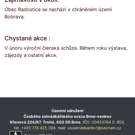
Obec Radostice se nachází v chráněném území
Bobrava.
Chystané akce :
V únoru výroční členská schůze. Během roku výstava,
zájezdy a ostatní akce.
Územní sdružení
Českého zahrádkářského svazu Brno-venkov
Křenová 224/67, Trnitá, 602 00 Brno
, IČO:
00433764
č: 603,
tel.
+420 774 425 394
, mail:
uszahradkaribv1@seznam.cz