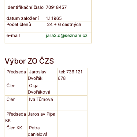
Identifikační číslo
70918457
datum založení
1.1.1965
Počet členů
24 + 6 čestných
e-mail
jara3.d@seznam.cz
Výbor ZO ČZS
Předseda
Jaroslav
tel: 736 121
Dvořák
678
Člen
Olga
Dvořáková
Člen
Iva Tůmová
Předseda
Jaroslav Pípa
KK
Člen KK
Petra
danielová