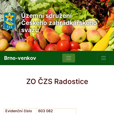
Územní sdružení
Českého zahrádkářského
svazu
Brno-venkov
ZO ČZS Radostice
Evidenční číslo
603 082